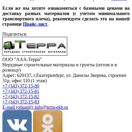
Если же вы хотите ознакомиться с базовыми ценами на
доставку разных материалов (с учетом минимального
транспортного плеча), рекомендуем сделать это на нашей
странице
Прайс-лист
.
Поделиться:
ООО "ААА-Терра"
Нерудные строительные материалы и грунты (оптом и в
розницу)
Адрес: 620137, г.Екатеринбург, ул. Данилы Зверева, строение
31р, офис 110 (1 этаж)
+7 (343) 372-15-80
+7 (343) 372-15-81
+7 (343) 372-15-82
+7 (343) 372-15-83
E-mail (общий): info@terra-ekb.ru