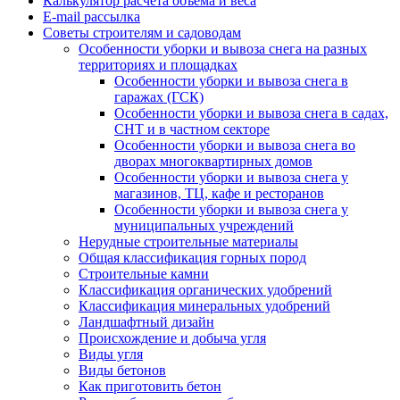
Калькулятор расчёта объёма и веса
E-mail рассылка
Советы строителям и садоводам
Особенности уборки и вывоза снега на разных
территориях и площадках
Особенности уборки и вывоза снега в
гаражах (ГСК)
Особенности уборки и вывоза снега в садах,
СНТ и в частном секторе
Особенности уборки и вывоза снега во
дворах многоквартирных домов
Особенности уборки и вывоза снега у
магазинов, ТЦ, кафе и ресторанов
Особенности уборки и вывоза снега у
муниципальных учреждений
Нерудные строительные материалы
Общая классификация горных пород
Строительные камни
Классификация органических удобрений
Классификация минеральных удобрений
Ландшафтный дизайн
Происхождение и добыча угля
Виды угля
Виды бетонов
Как приготовить бетон