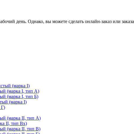
очий день. Однако, вы можете сделать онлайн-заказ или заказа
стый (марка I)
й (марка I, тип А)
й (марка I, тип Б)
ый (марка I)
 Г)
й (марка II, тип А)
а II, тип Вх)
й (марка II, тип В)