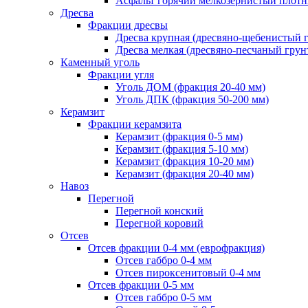
Асфальт горячий мелкозернистый плотны
Дресва
Фракции дресвы
Дресва крупная (дресвяно-щебенистый 
Дресва мелкая (дресвяно-песчаный грун
Каменный уголь
Фракции угля
Уголь ДОМ (фракция 20-40 мм)
Уголь ДПК (фракция 50-200 мм)
Керамзит
Фракции керамзита
Керамзит (фракция 0-5 мм)
Керамзит (фракция 5-10 мм)
Керамзит (фракция 10-20 мм)
Керамзит (фракция 20-40 мм)
Навоз
Перегной
Перегной конский
Перегной коровий
Отсев
Отсев фракции 0-4 мм (еврофракция)
Отсев габбро 0-4 мм
Отсев пироксенитовый 0-4 мм
Отсев фракции 0-5 мм
Отсев габбро 0-5 мм