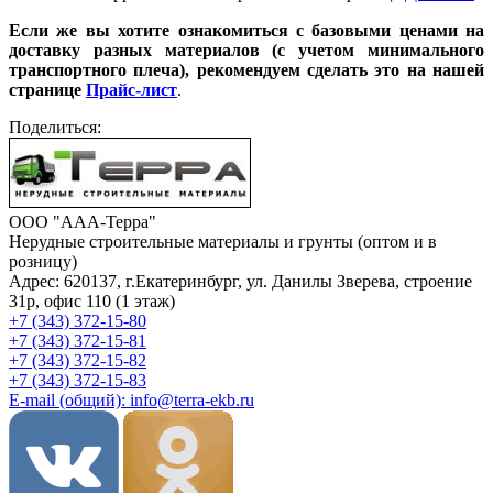
Если же вы хотите ознакомиться с базовыми ценами на
доставку разных материалов (с учетом минимального
транспортного плеча), рекомендуем сделать это на нашей
странице
Прайс-лист
.
Поделиться:
ООО "ААА-Терра"
Нерудные строительные материалы и грунты (оптом и в
розницу)
Адрес: 620137, г.Екатеринбург, ул. Данилы Зверева, строение
31р, офис 110 (1 этаж)
+7 (343) 372-15-80
+7 (343) 372-15-81
+7 (343) 372-15-82
+7 (343) 372-15-83
E-mail (общий): info@terra-ekb.ru