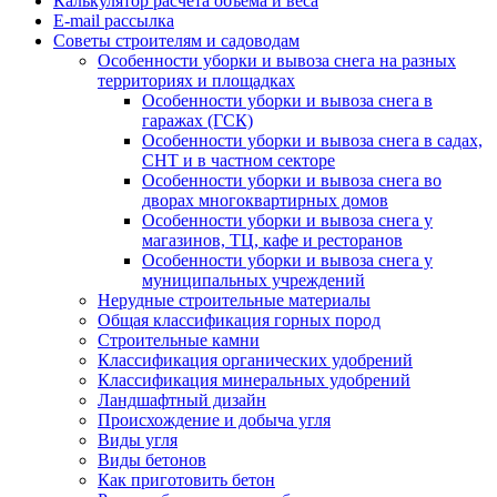
Калькулятор расчёта объёма и веса
E-mail рассылка
Советы строителям и садоводам
Особенности уборки и вывоза снега на разных
территориях и площадках
Особенности уборки и вывоза снега в
гаражах (ГСК)
Особенности уборки и вывоза снега в садах,
СНТ и в частном секторе
Особенности уборки и вывоза снега во
дворах многоквартирных домов
Особенности уборки и вывоза снега у
магазинов, ТЦ, кафе и ресторанов
Особенности уборки и вывоза снега у
муниципальных учреждений
Нерудные строительные материалы
Общая классификация горных пород
Строительные камни
Классификация органических удобрений
Классификация минеральных удобрений
Ландшафтный дизайн
Происхождение и добыча угля
Виды угля
Виды бетонов
Как приготовить бетон