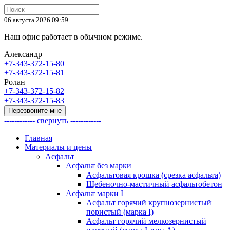
06 августа 2026 09:59
Наш офис работает в обычном режиме.
Александр
+7-343-372-15-80
+7-343-372-15-81
Ролан
+7-343-372-15-82
+7-343-372-15-83
Перезвоните мне
------------ свернуть ------------
Главная
Материалы и цены
Асфальт
Асфальт без марки
Асфальтовая крошка (срезка асфальта)
Щебеночно-мастичный асфальтобетон
Асфальт марки I
Асфальт горячий крупнозернистый
пористый (марка I)
Асфальт горячий мелкозернистый