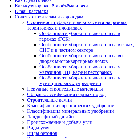
Как сделать заказ
Калькулятор расчёта объёма и веса
E-mail рассылка
Советы строителям и садоводам
Особенности уборки и вывоза снега на разных
территориях и площадках
Особенности уборки и вывоза снега в
гаражах (ГСК)
Особенности уборки и вывоза снега в садах,
СНТ и в частном секторе
Особенности уборки и вывоза снега во
дворах многоквартирных домов
Особенности уборки и вывоза снега у
магазинов, ТЦ, кафе и ресторанов
Особенности уборки и вывоза снега у
муниципальных учреждений
Нерудные строительные материалы
Общая классификация горных пород
Строительные камни
Классификация органических удобрений
Классификация минеральных удобрений
Ландшафтный дизайн
Происхождение и добыча угля
Виды угля
Виды бетонов