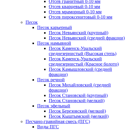
Отсев гранитный 0-10 мм
Отсев кварцевый 0-10 мм
Отсев мраморный 0-10 мм
Отсев пироксенитовый 0-10 мм
Песок
Песок карьерный
Песок Невьянский (крупный)
Песок Невьянский (средней фракции)
Песок намывной
Песок Каменск-Уральский
среднезернистый (Высокая степь)
Песок Каменск-Уральский
среднезернистый (Красное болото)
Песок Камышловский (средней
фракции)
Песок речной
Песок Михайловский (средней
фракции)
Песок Становской (крупный)
Песок Становской (мелкий)
Песок эфельный
Песок Березовский (мелкий)
Песок Кыштымский (мелкий)
Песчано-гравийная смесь (ПГС)
Виды ПГС