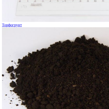
Торфогрунт