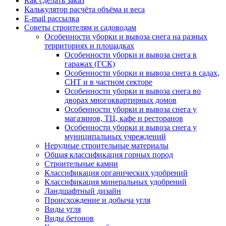
Как сделать заказ
Калькулятор расчёта объёма и веса
E-mail рассылка
Советы строителям и садоводам
Особенности уборки и вывоза снега на разных
территориях и площадках
Особенности уборки и вывоза снега в
гаражах (ГСК)
Особенности уборки и вывоза снега в садах,
СНТ и в частном секторе
Особенности уборки и вывоза снега во
дворах многоквартирных домов
Особенности уборки и вывоза снега у
магазинов, ТЦ, кафе и ресторанов
Особенности уборки и вывоза снега у
муниципальных учреждений
Нерудные строительные материалы
Общая классификация горных пород
Строительные камни
Классификация органических удобрений
Классификация минеральных удобрений
Ландшафтный дизайн
Происхождение и добыча угля
Виды угля
Виды бетонов