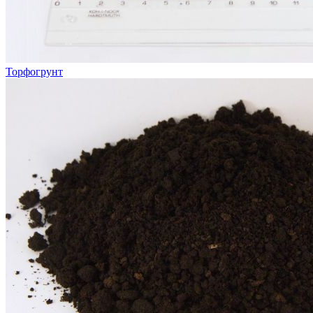
Торфогрунт