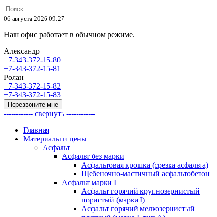
06 августа 2026 09:27
Наш офис работает в обычном режиме.
Александр
+7-343-372-15-80
+7-343-372-15-81
Ролан
+7-343-372-15-82
+7-343-372-15-83
Перезвоните мне
------------ свернуть ------------
Главная
Материалы и цены
Асфальт
Асфальт без марки
Асфальтовая крошка (срезка асфальта)
Щебеночно-мастичный асфальтобетон
Асфальт марки I
Асфальт горячий крупнозернистый
пористый (марка I)
Асфальт горячий мелкозернистый