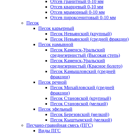
Отсев гранитный 0-10 мм
Отсев кварцевый 0-10 мм
Отсев мраморный 0-10 мм
Отсев пироксенитовый 0-10 мм
Песок
Песок карьерный
Песок Невьянский (крупный)
Песок Невьянский (средней фракции)
Песок намывной
Песок Каменск-Уральский
среднезернистый (Высокая степь)
Песок Каменск-Уральский
среднезернистый (Красное болото)
Песок Камышловский (средней
фракции)
Песок речной
Песок Михайловский (средней
фракции)
Песок Становской (крупный)
Песок Становской (мелкий)
Песок эфельный
Песок Березовский (мелкий)
Песок Кыштымский (мелкий)
Песчано-гравийная смесь (ПГС)
Виды ПГС