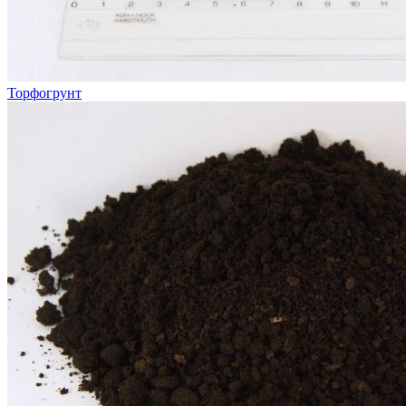
Торфогрунт