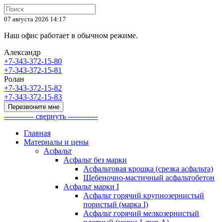
07 августа 2026 14:17
Наш офис работает в обычном режиме.
Александр
+7-343-372-15-80
+7-343-372-15-81
Ролан
+7-343-372-15-82
+7-343-372-15-83
Перезвоните мне
------------ свернуть ------------
Главная
Материалы и цены
Асфальт
Асфальт без марки
Асфальтовая крошка (срезка асфальта)
Щебеночно-мастичный асфальтобетон
Асфальт марки I
Асфальт горячий крупнозернистый
пористый (марка I)
Асфальт горячий мелкозернистый