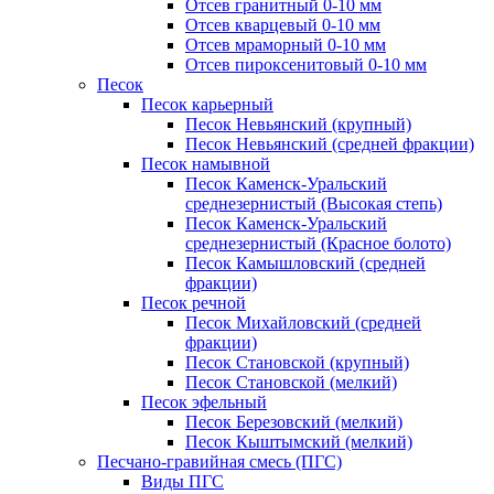
Отсев гранитный 0-10 мм
Отсев кварцевый 0-10 мм
Отсев мраморный 0-10 мм
Отсев пироксенитовый 0-10 мм
Песок
Песок карьерный
Песок Невьянский (крупный)
Песок Невьянский (средней фракции)
Песок намывной
Песок Каменск-Уральский
среднезернистый (Высокая степь)
Песок Каменск-Уральский
среднезернистый (Красное болото)
Песок Камышловский (средней
фракции)
Песок речной
Песок Михайловский (средней
фракции)
Песок Становской (крупный)
Песок Становской (мелкий)
Песок эфельный
Песок Березовский (мелкий)
Песок Кыштымский (мелкий)
Песчано-гравийная смесь (ПГС)
Виды ПГС