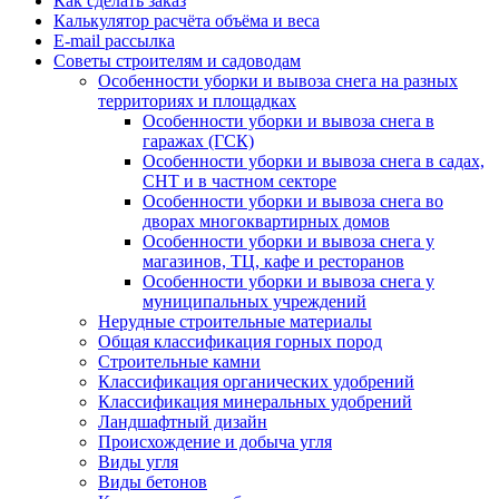
Как сделать заказ
Калькулятор расчёта объёма и веса
E-mail рассылка
Советы строителям и садоводам
Особенности уборки и вывоза снега на разных
территориях и площадках
Особенности уборки и вывоза снега в
гаражах (ГСК)
Особенности уборки и вывоза снега в садах,
СНТ и в частном секторе
Особенности уборки и вывоза снега во
дворах многоквартирных домов
Особенности уборки и вывоза снега у
магазинов, ТЦ, кафе и ресторанов
Особенности уборки и вывоза снега у
муниципальных учреждений
Нерудные строительные материалы
Общая классификация горных пород
Строительные камни
Классификация органических удобрений
Классификация минеральных удобрений
Ландшафтный дизайн
Происхождение и добыча угля
Виды угля
Виды бетонов