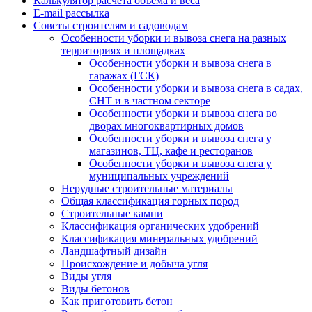
Калькулятор расчёта объёма и веса
E-mail рассылка
Советы строителям и садоводам
Особенности уборки и вывоза снега на разных
территориях и площадках
Особенности уборки и вывоза снега в
гаражах (ГСК)
Особенности уборки и вывоза снега в садах,
СНТ и в частном секторе
Особенности уборки и вывоза снега во
дворах многоквартирных домов
Особенности уборки и вывоза снега у
магазинов, ТЦ, кафе и ресторанов
Особенности уборки и вывоза снега у
муниципальных учреждений
Нерудные строительные материалы
Общая классификация горных пород
Строительные камни
Классификация органических удобрений
Классификация минеральных удобрений
Ландшафтный дизайн
Происхождение и добыча угля
Виды угля
Виды бетонов
Как приготовить бетон