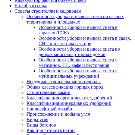
Калькулятор расчёта объёма и веса
E-mail рассылка
Советы строителям и садоводам
Особенности уборки и вывоза снега на разных
территориях и площадках
Особенности уборки и вывоза снега в
гаражах (ГСК)
Особенности уборки и вывоза снега в садах,
СНТ и в частном секторе
Особенности уборки и вывоза снега во
дворах многоквартирных домов
Особенности уборки и вывоза снега у
магазинов, ТЦ, кафе и ресторанов
Особенности уборки и вывоза снега у
муниципальных учреждений
Нерудные строительные материалы
Общая классификация горных пород
Строительные камни
Классификация органических удобрений
Классификация минеральных удобрений
Ландшафтный дизайн
Происхождение и добыча угля
Виды угля
Виды бетонов
Как приготовить бетон