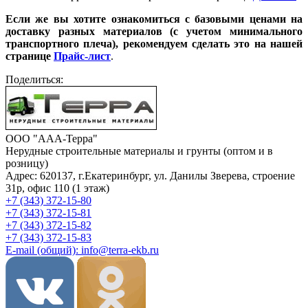
Если же вы хотите ознакомиться с базовыми ценами на
доставку разных материалов (с учетом минимального
транспортного плеча), рекомендуем сделать это на нашей
странице
Прайс-лист
.
Поделиться:
ООО "ААА-Терра"
Нерудные строительные материалы и грунты (оптом и в
розницу)
Адрес: 620137, г.Екатеринбург, ул. Данилы Зверева, строение
31р, офис 110 (1 этаж)
+7 (343) 372-15-80
+7 (343) 372-15-81
+7 (343) 372-15-82
+7 (343) 372-15-83
E-mail (общий): info@terra-ekb.ru