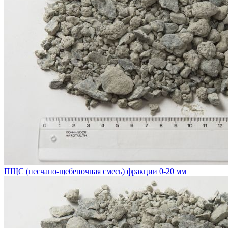
ПЩС (песчано-щебеночная смесь) фракции 0-20 мм