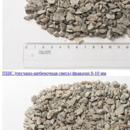
ПЩС (песчано-щебеночная смесь) фракции 0-10 мм