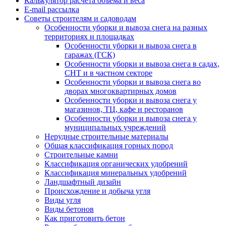
Калькулятор расчёта объёма и веса
E-mail рассылка
Советы строителям и садоводам
Особенности уборки и вывоза снега на разных
территориях и площадках
Особенности уборки и вывоза снега в
гаражах (ГСК)
Особенности уборки и вывоза снега в садах,
СНТ и в частном секторе
Особенности уборки и вывоза снега во
дворах многоквартирных домов
Особенности уборки и вывоза снега у
магазинов, ТЦ, кафе и ресторанов
Особенности уборки и вывоза снега у
муниципальных учреждений
Нерудные строительные материалы
Общая классификация горных пород
Строительные камни
Классификация органических удобрений
Классификация минеральных удобрений
Ландшафтный дизайн
Происхождение и добыча угля
Виды угля
Виды бетонов
Как приготовить бетон