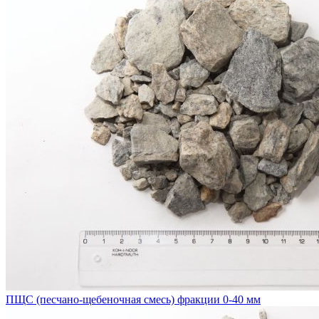
ПЩС (песчано-щебеночная смесь) фракции 0-40 мм