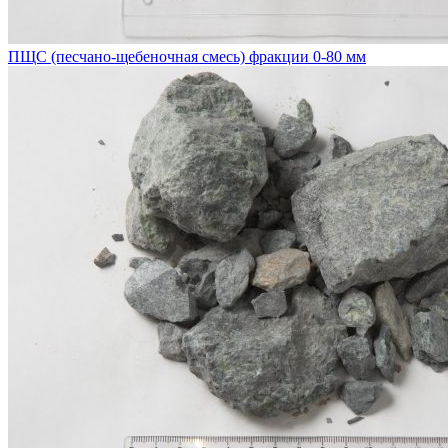
ПЩС (песчано-щебеночная смесь) фракции 0-80 мм