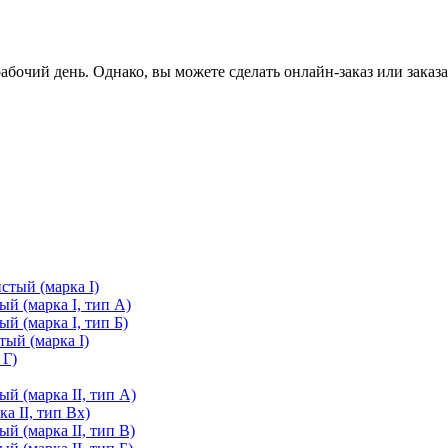
очий день. Однако, вы можете сделать онлайн-заказ или заказа
стый (марка I)
й (марка I, тип А)
й (марка I, тип Б)
ый (марка I)
 Г)
й (марка II, тип А)
а II, тип Вх)
й (марка II, тип В)