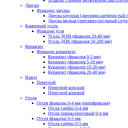
Асфальт горячий мелкозернистый плотны
Дресва
Фракции дресвы
Дресва крупная (дресвяно-щебенистый 
Дресва мелкая (дресвяно-песчаный грун
Каменный уголь
Фракции угля
Уголь ДОМ (фракция 20-40 мм)
Уголь ДПК (фракция 50-200 мм)
Керамзит
Фракции керамзита
Керамзит (фракция 0-5 мм)
Керамзит (фракция 5-10 мм)
Керамзит (фракция 10-20 мм)
Керамзит (фракция 20-40 мм)
Навоз
Перегной
Перегной конский
Перегной коровий
Отсев
Отсев фракции 0-4 мм (еврофракция)
Отсев габбро 0-4 мм
Отсев пироксенитовый 0-4 мм
Отсев фракции 0-5 мм
Отсев габбро 0-5 мм