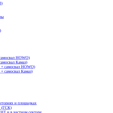
3)
ры
)
+ самосвал HOWO)
самосвал Камаз)
G + самосвал HOWO)
 + самосвал Камаз)
риториях и площадках
х (ГСК)
СНТ и в частном секторе