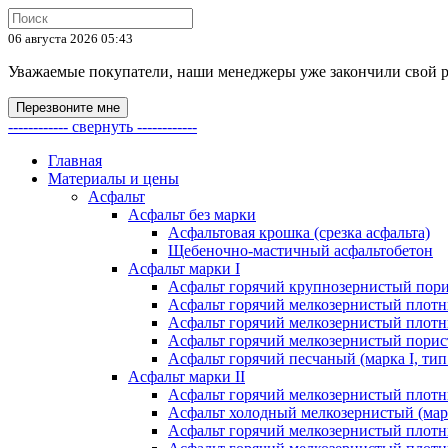
06 августа 2026 05:43
Уважаемые покупатели, наши менеджеры уже закончили свой раб
Перезвоните мне
------------ свернуть ------------
Главная
Материалы и цены
Асфальт
Асфальт без марки
Асфальтовая крошка (срезка асфальта)
Щебеночно-мастичный асфальтобетон
Асфальт марки I
Асфальт горячий крупнозернистый пори
Асфальт горячий мелкозернистый плотны
Асфальт горячий мелкозернистый плотны
Асфальт горячий мелкозернистый порист
Асфальт горячий песчаный (марка I, тип
Асфальт марки II
Асфальт горячий мелкозернистый плотны
Асфальт холодный мелкозернистый (марк
Асфальт горячий мелкозернистый плотны