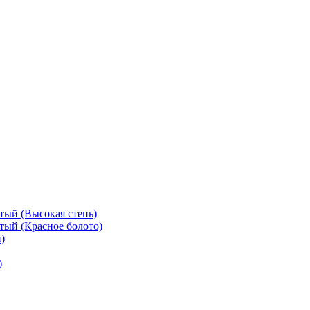
тый (Высокая степь)
тый (Красное болото)
)
)