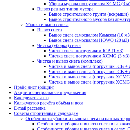
Уборка мусора погрузчиком XCMG (3 м
Вывоз разных типов мусора
Вывоз строительного грунта (вскрыши)
Вывоз строительного мусора без армату
Уборка и вывоз снега
Вывоз снега
Вывоз снега самосвалом Камазом (10 м3
Вывоз снега самосвалом HOWO (20 м3)
Чистка (уборка) снега
Чистка снега погрузчиком JCB (1 м3)
Чистка снега погрузчиком XCMG (3 м3)
Чистка и вывоз снега (комплекс)
Чистка и вывоз снега (погрузчик JCB 
Чистка и вывоз снега (погрузчик JCB + 
Чистка и вывоз снега (погрузчик XCM
Чистка и вывоз снега (погрузчик XCMG
Прайс-лист (общий)
Акции и специальные предложения
Как сделать заказ
Калькулятор расчёта объёма и веса
E-mail рассылка
Советы строителям и садоводам
Особенности уборки и вывоза снега на разных тер
Особенности уборки и вывоза снега в гаража
Особенности уборки и вывоза снега в садах, 