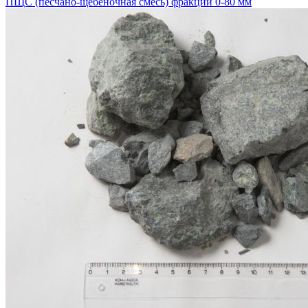
ПЩС (песчано-щебеночная смесь) фракции 0-80 мм