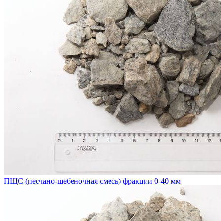
ПЩС (песчано-щебеночная смесь) фракции 0-40 мм