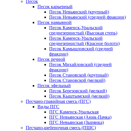
Песок
Песок карьерный
Песок Невьянский (крупный)
Песок Невьянский (средней фракции)
Песок намывной
Песок Каменск-Уральский
среднезернистый (Высокая степь)
Песок Каменск-Уральский
среднезернистый (Красное болото)
Песок Камышловский (средней
фракции)
Песок речной
Песок Михайловский (средней
фракции)
Песок Становской (крупный)
Песок Становской (мелкий)
Песок эфельный
Песок Березовский (мелкий)
Песок Кыштымский (мелкий)
Песчано-гравийная смесь (ПГС)
Виды ПГС
ПГС Каменск-Уральская
ПГС Невьянская (Аник-Пачка)
ПГС Невьянская (Зырянка)
Песчано-щебеночная смесь (ПЩС)