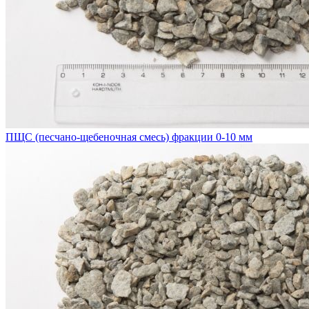
ПЩС (песчано-щебеночная смесь) фракции 0-10 мм