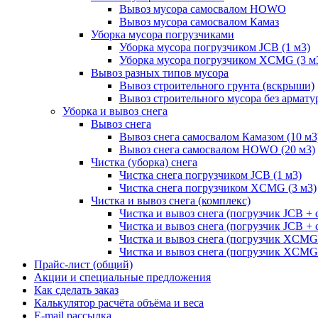
Вывоз мусора самосвалом HOWO
Вывоз мусора самосвалом Камаз
Уборка мусора погрузчиками
Уборка мусора погрузчиком JCB (1 м3)
Уборка мусора погрузчиком XCMG (3 м
Вывоз разных типов мусора
Вывоз строительного грунта (вскрыши)
Вывоз строительного мусора без армату
Уборка и вывоз снега
Вывоз снега
Вывоз снега самосвалом Камазом (10 м3
Вывоз снега самосвалом HOWO (20 м3)
Чистка (уборка) снега
Чистка снега погрузчиком JCB (1 м3)
Чистка снега погрузчиком XCMG (3 м3)
Чистка и вывоз снега (комплекс)
Чистка и вывоз снега (погрузчик JCB 
Чистка и вывоз снега (погрузчик JCB + 
Чистка и вывоз снега (погрузчик XCM
Чистка и вывоз снега (погрузчик XCMG
Прайс-лист (общий)
Акции и специальные предложения
Как сделать заказ
Калькулятор расчёта объёма и веса
E-mail рассылка