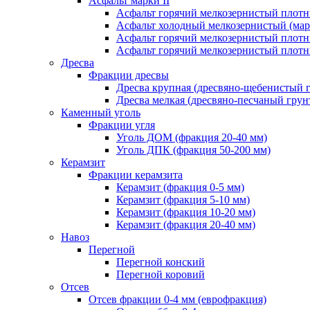
Асфальт марки II
Асфальт горячий мелкозернистый плотны
Асфальт холодный мелкозернистый (марк
Асфальт горячий мелкозернистый плотны
Асфальт горячий мелкозернистый плотны
Дресва
Фракции дресвы
Дресва крупная (дресвяно-щебенистый 
Дресва мелкая (дресвяно-песчаный грун
Каменный уголь
Фракции угля
Уголь ДОМ (фракция 20-40 мм)
Уголь ДПК (фракция 50-200 мм)
Керамзит
Фракции керамзита
Керамзит (фракция 0-5 мм)
Керамзит (фракция 5-10 мм)
Керамзит (фракция 10-20 мм)
Керамзит (фракция 20-40 мм)
Навоз
Перегной
Перегной конский
Перегной коровий
Отсев
Отсев фракции 0-4 мм (еврофракция)