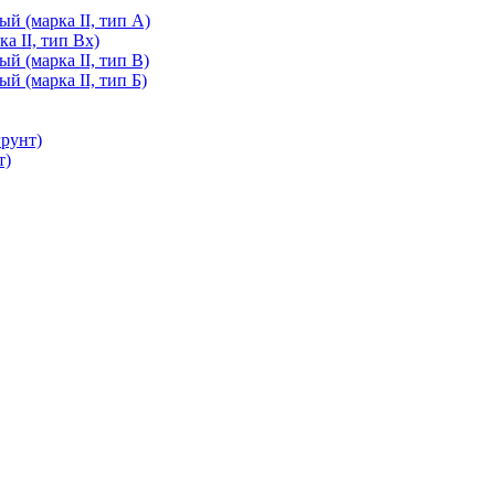
й (марка II, тип А)
а II, тип Вх)
й (марка II, тип В)
й (марка II, тип Б)
грунт)
т)