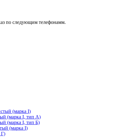
каз по следующим телефонамм.
стый (марка I)
й (марка I, тип А)
й (марка I, тип Б)
ый (марка I)
 Г)