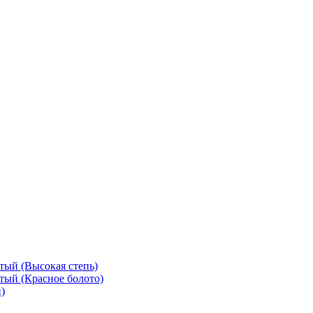
тый (Высокая степь)
тый (Красное болото)
)