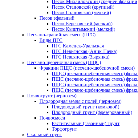
Песок Михайловский (средней фракции
Песок Становской (крупный)
Песок Становской (мелкий)
Песок эфельный
Песок Березовский (мелкий)
Песок Кыштымский (мелкий)
Песчано-гравийная смесь (ПГС)
Виды ПГС
ПГС Каменск-Уральская
ПГС Невьянская (Аник-Пачка)
ПГС Невьянская (Зырянка)
Песчано-щебеночная смесь (ПЩС)
Фракции ПЩС (песчано-щебеночной смеси)
ПЩС (песчано-щебеночная смесь) фрак
ПЩС (песчано-щебеночная смесь) фрак
ПЩС (песчано-щебеночная смесь) фрак
ПЩС (песчано-щебеночная смесь) фрак
Почвогрунт (чернозем)
Плодородная земля с полей (чернозем)
Плодородный грунт (комковой)
Плодородный грунт (фрезерованный)
Почвосмеси
Растительный (газонный) грунт
Торфогрунт
Скальный грунт