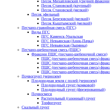
Песок Михайловский (средней фракции
Песок Становской (крупный)
Песок Становской (мелкий)
Песок эфельный
Песок Березовский (мелкий)
Песок Кыштымский (мелкий)
Песчано-гравийная смесь (ПГС)
Виды ПГС
ПГС Каменск-Уральская
ПГС Невьянская (Аник-Пачка)
ПГС Невьянская (Зырянка)
Песчано-щебеночная смесь (ПЩС)
Фракции ПЩС (песчано-щебеночной смеси)
ПЩС (песчано-щебеночная смесь) фрак
ПЩС (песчано-щебеночная смесь) фрак
ПЩС (песчано-щебеночная смесь) фрак
ПЩС (песчано-щебеночная смесь) фрак
Почвогрунт (чернозем)
Плодородная земля с полей (чернозем)
Плодородный грунт (комковой)
Плодородный грунт (фрезерованный)
Почвосмеси
Растительный (газонный) грунт
Торфогрунт
Скальный грунт