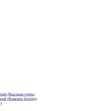
тый (Высокая степь)
тый (Красное болото)
)