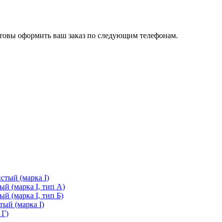
готовы оформить ваш заказ по следующим телефонам.
стый (марка I)
й (марка I, тип А)
й (марка I, тип Б)
ый (марка I)
 Г)