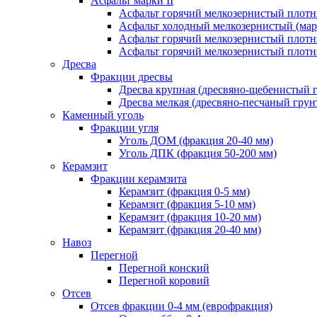
Асфальт марки II
Асфальт горячий мелкозернистый плотны
Асфальт холодный мелкозернистый (марк
Асфальт горячий мелкозернистый плотны
Асфальт горячий мелкозернистый плотны
Дресва
Фракции дресвы
Дресва крупная (дресвяно-щебенистый 
Дресва мелкая (дресвяно-песчаный грун
Каменный уголь
Фракции угля
Уголь ДОМ (фракция 20-40 мм)
Уголь ДПК (фракция 50-200 мм)
Керамзит
Фракции керамзита
Керамзит (фракция 0-5 мм)
Керамзит (фракция 5-10 мм)
Керамзит (фракция 10-20 мм)
Керамзит (фракция 20-40 мм)
Навоз
Перегной
Перегной конский
Перегной коровий
Отсев
Отсев фракции 0-4 мм (еврофракция)