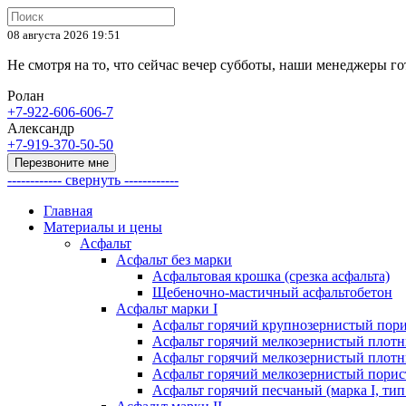
08 августа 2026 19:51
Не смотря на то, что сейчас вечер субботы, наши менеджеры 
Ролан
+7-922-606-606-7
Александр
+7-919-370-50-50
Перезвоните мне
------------ свернуть ------------
Главная
Материалы и цены
Асфальт
Асфальт без марки
Асфальтовая крошка (срезка асфальта)
Щебеночно-мастичный асфальтобетон
Асфальт марки I
Асфальт горячий крупнозернистый пори
Асфальт горячий мелкозернистый плотны
Асфальт горячий мелкозернистый плотны
Асфальт горячий мелкозернистый порист
Асфальт горячий песчаный (марка I, тип