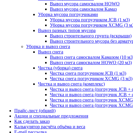
Вывоз мусора самосвалом HOWO
Вывоз мусора самосвалом Камаз
Уборка мусора погрузчиками
Уборка мусора погрузчиком JCB (1 м3)
Уборка мусора погрузчиком XCMG (3 м
Вывоз разных типов мусора
Вывоз строительного грунта (вскрыши)
Вывоз строительного мусора без армату
Уборка и вывоз снега
Вывоз снега
Вывоз снега самосвалом Камазом (10 м3
Вывоз снега самосвалом HOWO (20 м3)
Чистка (уборка) снега
Чистка снега погрузчиком JCB (1 м3)
Чистка снега погрузчиком XCMG (3 м3)
Чистка и вывоз снега (комплекс)
Чистка и вывоз снега (погрузчик JCB 
Чистка и вывоз снега (погрузчик JCB + 
Чистка и вывоз снега (погрузчик XCM
Чистка и вывоз снега (погрузчик XCMG
Прайс-лист (общий)
Акции и специальные предложения
Как сделать заказ
Калькулятор расчёта объёма и веса
E-mail рассылка