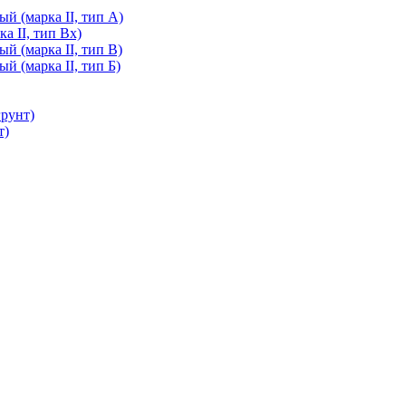
й (марка II, тип А)
а II, тип Вх)
й (марка II, тип В)
й (марка II, тип Б)
грунт)
т)