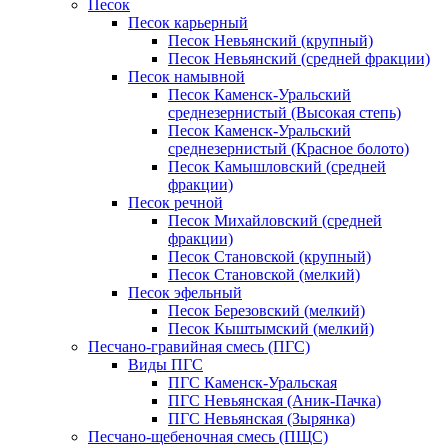
Песок
Песок карьерный
Песок Невьянский (крупный)
Песок Невьянский (средней фракции)
Песок намывной
Песок Каменск-Уральский
среднезернистый (Высокая степь)
Песок Каменск-Уральский
среднезернистый (Красное болото)
Песок Камышловский (средней
фракции)
Песок речной
Песок Михайловский (средней
фракции)
Песок Становской (крупный)
Песок Становской (мелкий)
Песок эфельный
Песок Березовский (мелкий)
Песок Кыштымский (мелкий)
Песчано-гравийная смесь (ПГС)
Виды ПГС
ПГС Каменск-Уральская
ПГС Невьянская (Аник-Пачка)
ПГС Невьянская (Зырянка)
Песчано-щебеночная смесь (ПЩС)