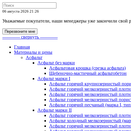
06 августа 2026 21:26
Уважаемые покупатели, наши менеджеры уже закончили свой раб
Перезвоните мне
------------ свернуть ------------
Главная
Материалы и цены
Асфальт
Асфальт без марки
Асфальтовая крошка (срезка асфальта)
Щебеночно-мастичный асфальтобетон
Асфальт марки I
Асфальт горячий крупнозернистый пори
Асфальт горячий мелкозернистый плотны
Асфальт горячий мелкозернистый плотны
Асфальт горячий мелкозернистый порист
Асфальт горячий песчаный (марка I, тип
Асфальт марки II
Асфальт горячий мелкозернистый плотны
Асфальт холодный мелкозернистый (марк
Асфальт горячий мелкозернистый плотны