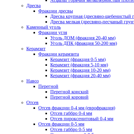
Асфальт горячий мелкозернистый плотны
Дресва
Фракции дресвы
Дресва крупная (дресвяно-щебенистый 
Дресва мелкая (дресвяно-песчаный грун
Каменный уголь
Фракции угля
Уголь ДОМ (фракция 20-40 мм)
Уголь ДПК (фракция 50-200 мм)
Керамзит
Фракции керамзита
Керамзит (фракция 0-5 мм)
Керамзит (фракция 5-10 мм)
Керамзит (фракция 10-20 мм)
Керамзит (фракция 20-40 мм)
Навоз
Перегной
Перегной конский
Перегной коровий
Отсев
Отсев фракции 0-4 мм (еврофракция)
Отсев габбро 0-4 мм
Отсев пироксенитовый 0-4 мм
Отсев фракции 0-5 мм
Отсев габбро 0-5 мм