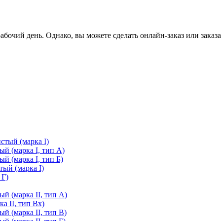
очий день. Однако, вы можете сделать онлайн-заказ или заказа
стый (марка I)
й (марка I, тип А)
й (марка I, тип Б)
ый (марка I)
 Г)
й (марка II, тип А)
а II, тип Вх)
й (марка II, тип В)