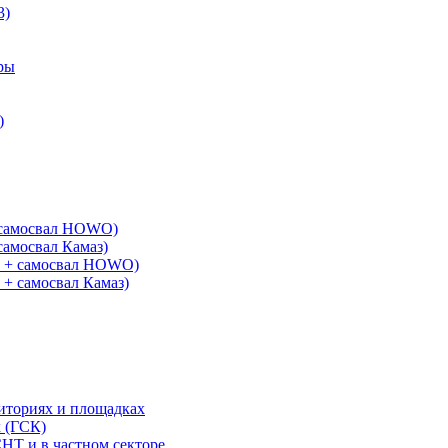
3)
ры
)
+ самосвал HOWO)
самосвал Камаз)
G + самосвал HOWO)
 + самосвал Камаз)
риториях и площадках
х (ГСК)
СНТ и в частном секторе