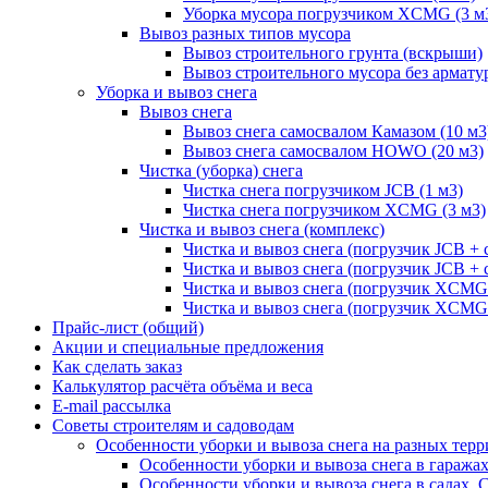
Уборка мусора погрузчиком XCMG (3 м
Вывоз разных типов мусора
Вывоз строительного грунта (вскрыши)
Вывоз строительного мусора без армату
Уборка и вывоз снега
Вывоз снега
Вывоз снега самосвалом Камазом (10 м3
Вывоз снега самосвалом HOWO (20 м3)
Чистка (уборка) снега
Чистка снега погрузчиком JCB (1 м3)
Чистка снега погрузчиком XCMG (3 м3)
Чистка и вывоз снега (комплекс)
Чистка и вывоз снега (погрузчик JCB 
Чистка и вывоз снега (погрузчик JCB + 
Чистка и вывоз снега (погрузчик XCM
Чистка и вывоз снега (погрузчик XCMG
Прайс-лист (общий)
Акции и специальные предложения
Как сделать заказ
Калькулятор расчёта объёма и веса
E-mail рассылка
Советы строителям и садоводам
Особенности уборки и вывоза снега на разных тер
Особенности уборки и вывоза снега в гаража
Особенности уборки и вывоза снега в садах, 