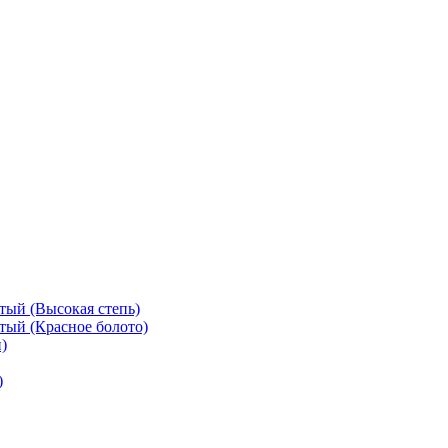
тый (Высокая степь)
тый (Красное болото)
)
)