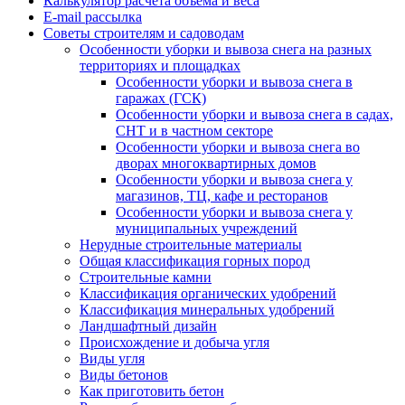
Калькулятор расчёта объёма и веса
E-mail рассылка
Советы строителям и садоводам
Особенности уборки и вывоза снега на разных
территориях и площадках
Особенности уборки и вывоза снега в
гаражах (ГСК)
Особенности уборки и вывоза снега в садах,
СНТ и в частном секторе
Особенности уборки и вывоза снега во
дворах многоквартирных домов
Особенности уборки и вывоза снега у
магазинов, ТЦ, кафе и ресторанов
Особенности уборки и вывоза снега у
муниципальных учреждений
Нерудные строительные материалы
Общая классификация горных пород
Строительные камни
Классификация органических удобрений
Классификация минеральных удобрений
Ландшафтный дизайн
Происхождение и добыча угля
Виды угля
Виды бетонов
Как приготовить бетон