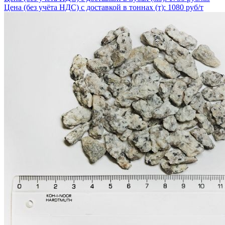
Цена (без учёта НДС) с доставкой в тоннах (т): 1080 руб/т