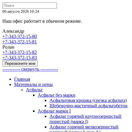
06 августа 2026 10:24
Наш офис работает в обычном режиме.
Александр
+7-343-372-15-80
+7-343-372-15-81
Ролан
+7-343-372-15-82
+7-343-372-15-83
Перезвоните мне
------------ свернуть ------------
Главная
Материалы и цены
Асфальт
Асфальт без марки
Асфальтовая крошка (срезка асфальта)
Щебеночно-мастичный асфальтобетон
Асфальт марки I
Асфальт горячий крупнозернистый
пористый (марка I)
Асфальт горячий мелкозернистый