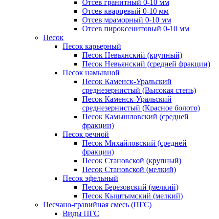
Отсев гранитный 0-10 мм
Отсев кварцевый 0-10 мм
Отсев мраморный 0-10 мм
Отсев пироксенитовый 0-10 мм
Песок
Песок карьерный
Песок Невьянский (крупный)
Песок Невьянский (средней фракции)
Песок намывной
Песок Каменск-Уральский
среднезернистый (Высокая степь)
Песок Каменск-Уральский
среднезернистый (Красное болото)
Песок Камышловский (средней
фракции)
Песок речной
Песок Михайловский (средней
фракции)
Песок Становской (крупный)
Песок Становской (мелкий)
Песок эфельный
Песок Березовский (мелкий)
Песок Кыштымский (мелкий)
Песчано-гравийная смесь (ПГС)
Виды ПГС