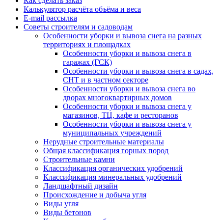
Как сделать заказ
Калькулятор расчёта объёма и веса
E-mail рассылка
Советы строителям и садоводам
Особенности уборки и вывоза снега на разных
территориях и площадках
Особенности уборки и вывоза снега в
гаражах (ГСК)
Особенности уборки и вывоза снега в садах,
СНТ и в частном секторе
Особенности уборки и вывоза снега во
дворах многоквартирных домов
Особенности уборки и вывоза снега у
магазинов, ТЦ, кафе и ресторанов
Особенности уборки и вывоза снега у
муниципальных учреждений
Нерудные строительные материалы
Общая классификация горных пород
Строительные камни
Классификация органических удобрений
Классификация минеральных удобрений
Ландшафтный дизайн
Происхождение и добыча угля
Виды угля
Виды бетонов