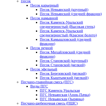
Песок
Песок карьерный
Песок Невьянский (крупный)
Песок Невьянский (средней фракции)
Песок намывной
Песок Каменск-Уральский
среднезернистый (Высокая степь)
Песок Каменск-Уральский
среднезернистый (Красное болото)
Песок Камышловский (средней
фракции)
Песок речной
Песок Михайловский (средней
фракции)
Песок Становской (крупный)
Песок Становской (мелкий)
Песок эфельный
Песок Березовский (мелкий)
Песок Кыштымский (мелкий)
Песчано-гравийная смесь (ПГС)
Виды ПГС
ПГС Каменск-Уральская
ПГС Невьянская (Аник-Пачка)
ПГС Невьянская (Зырянка)
Песчано-щебеночная смесь (ПЩС)