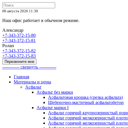
06 августа 2026 11:30
Наш офис работает в обычном режиме.
Александр
+7-343-372-15-80
+7-343-372-15-81
Ролан
+7-343-372-15-82
+7-343-372-15-83
Перезвоните мне
------------ свернуть ------------
Главная
Материалы и цены
Асфальт
Асфальт без марки
Асфальтовая крошка (срезка асфальта)
Щебеночно-мастичный асфальтобетон
Асфальт марки I
Асфальт горячий крупнозернистый пори
Асфальт горячий мелкозернистый плотны
Асфальт горячий мелкозернистый плотны