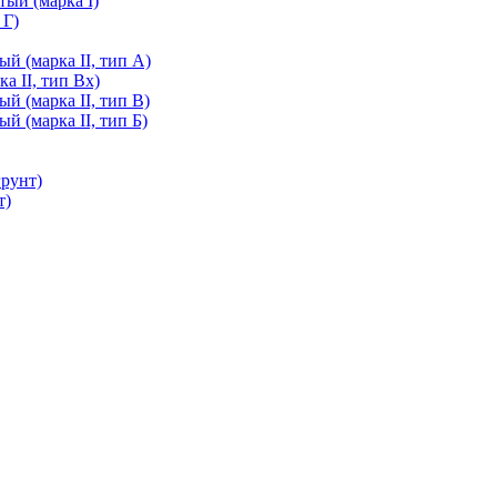
ый (марка I)
 Г)
й (марка II, тип А)
а II, тип Вх)
й (марка II, тип В)
й (марка II, тип Б)
грунт)
т)