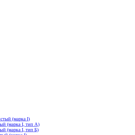
стый (марка I)
й (марка I, тип А)
й (марка I, тип Б)