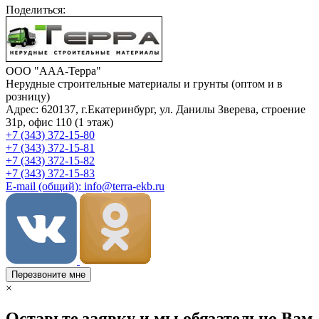
Поделиться:
ООО "ААА-Терра"
Нерудные строительные материалы и грунты (оптом и в
розницу)
Адрес: 620137, г.Екатеринбург, ул. Данилы Зверева, строение
31р, офис 110 (1 этаж)
+7 (343) 372-15-80
+7 (343) 372-15-81
+7 (343) 372-15-82
+7 (343) 372-15-83
E-mail (общий): info@terra-ekb.ru
Перезвоните мне
×
Оставьте заявку и мы обязательно Вам