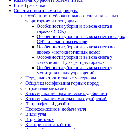
Калькулятор расчёта объёма и веса
E-mail рассылка
Советы строителям и садоводам
Особенности уборки и вывоза снега на разных
территориях и площадках
Особенности уборки и вывоза снега в
гаражах (ГСК)
Особенности уборки и вывоза снега в садах,
СНТ и в частном секторе
Особенности уборки и вывоза снега во
дворах многоквартирных домов
Особенности уборки и вывоза снега у
магазинов, ТЦ, кафе и ресторанов
Особенности уборки и вывоза снега у
муниципальных учреждений
Нерудные строительные материалы
Общая классификация горных пород
Строительные камни
Классификация органических удобрений
Классификация минеральных удобрений
Ландшафтный дизайн
Происхождение и добыча угля
Виды угля
Виды бетонов
Как приготовить бетон