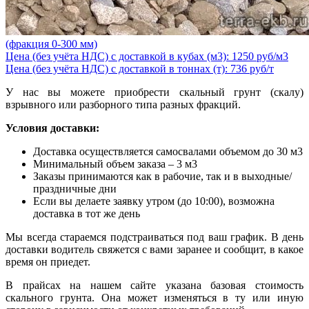
(фракция 0-300 мм)
Цена (без учёта НДС) с доставкой в кубах (м3): 1250 руб/м3
Цена (без учёта НДС) с доставкой в тоннах (т): 736 руб/т
У нас вы можете приобрести скальный грунт (скалу)
взрывного или разборного типа разных фракций.
Условия доставки:
Доставка осуществляется самосвалами объемом до 30 м3
Минимальный объем заказа – 3 м3
Заказы принимаются как в рабочие, так и в выходные/
праздничные дни
Если вы делаете заявку утром (до 10:00), возможна
доставка в тот же день
Мы всегда стараемся подстраиваться под ваш график. В день
доставки водитель свяжется с вами заранее и сообщит, в какое
время он приедет.
В прайсах на нашем сайте указана базовая стоимость
скального грунта. Она может изменяться в ту или иную