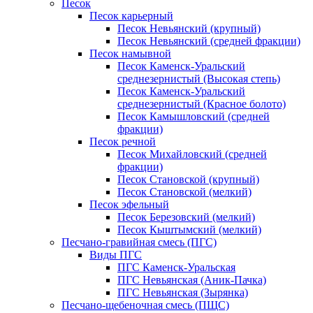
Песок
Песок карьерный
Песок Невьянский (крупный)
Песок Невьянский (средней фракции)
Песок намывной
Песок Каменск-Уральский
среднезернистый (Высокая степь)
Песок Каменск-Уральский
среднезернистый (Красное болото)
Песок Камышловский (средней
фракции)
Песок речной
Песок Михайловский (средней
фракции)
Песок Становской (крупный)
Песок Становской (мелкий)
Песок эфельный
Песок Березовский (мелкий)
Песок Кыштымский (мелкий)
Песчано-гравийная смесь (ПГС)
Виды ПГС
ПГС Каменск-Уральская
ПГС Невьянская (Аник-Пачка)
ПГС Невьянская (Зырянка)
Песчано-щебеночная смесь (ПЩС)