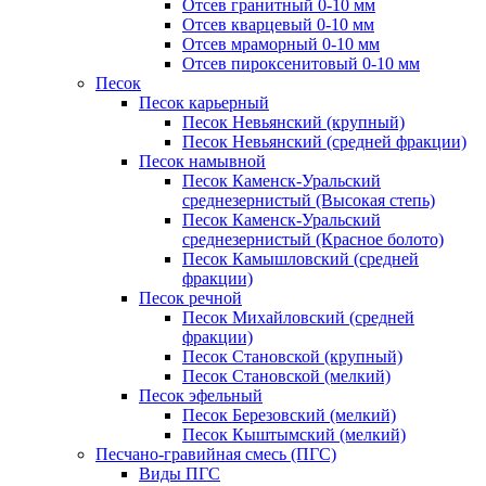
Отсев гранитный 0-10 мм
Отсев кварцевый 0-10 мм
Отсев мраморный 0-10 мм
Отсев пироксенитовый 0-10 мм
Песок
Песок карьерный
Песок Невьянский (крупный)
Песок Невьянский (средней фракции)
Песок намывной
Песок Каменск-Уральский
среднезернистый (Высокая степь)
Песок Каменск-Уральский
среднезернистый (Красное болото)
Песок Камышловский (средней
фракции)
Песок речной
Песок Михайловский (средней
фракции)
Песок Становской (крупный)
Песок Становской (мелкий)
Песок эфельный
Песок Березовский (мелкий)
Песок Кыштымский (мелкий)
Песчано-гравийная смесь (ПГС)
Виды ПГС