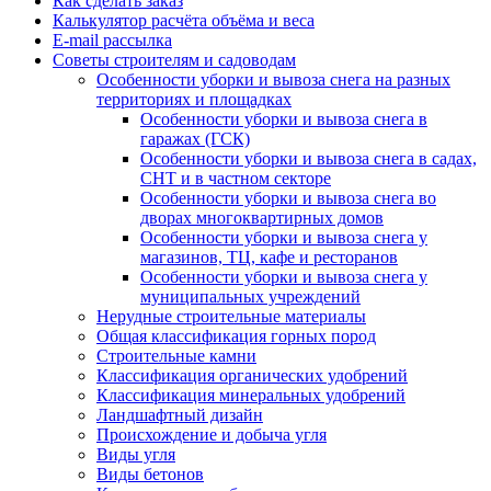
Как сделать заказ
Калькулятор расчёта объёма и веса
E-mail рассылка
Советы строителям и садоводам
Особенности уборки и вывоза снега на разных
территориях и площадках
Особенности уборки и вывоза снега в
гаражах (ГСК)
Особенности уборки и вывоза снега в садах,
СНТ и в частном секторе
Особенности уборки и вывоза снега во
дворах многоквартирных домов
Особенности уборки и вывоза снега у
магазинов, ТЦ, кафе и ресторанов
Особенности уборки и вывоза снега у
муниципальных учреждений
Нерудные строительные материалы
Общая классификация горных пород
Строительные камни
Классификация органических удобрений
Классификация минеральных удобрений
Ландшафтный дизайн
Происхождение и добыча угля
Виды угля
Виды бетонов