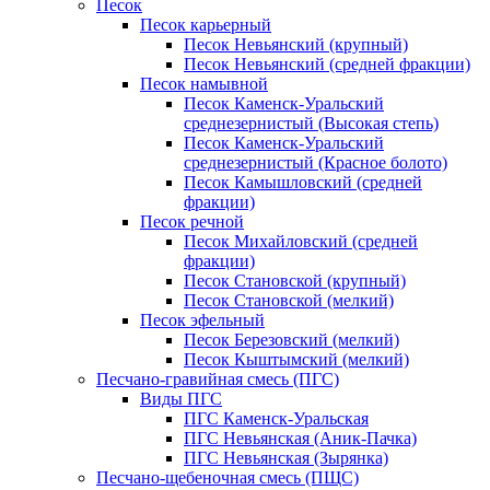
Песок
Песок карьерный
Песок Невьянский (крупный)
Песок Невьянский (средней фракции)
Песок намывной
Песок Каменск-Уральский
среднезернистый (Высокая степь)
Песок Каменск-Уральский
среднезернистый (Красное болото)
Песок Камышловский (средней
фракции)
Песок речной
Песок Михайловский (средней
фракции)
Песок Становской (крупный)
Песок Становской (мелкий)
Песок эфельный
Песок Березовский (мелкий)
Песок Кыштымский (мелкий)
Песчано-гравийная смесь (ПГС)
Виды ПГС
ПГС Каменск-Уральская
ПГС Невьянская (Аник-Пачка)
ПГС Невьянская (Зырянка)
Песчано-щебеночная смесь (ПЩС)