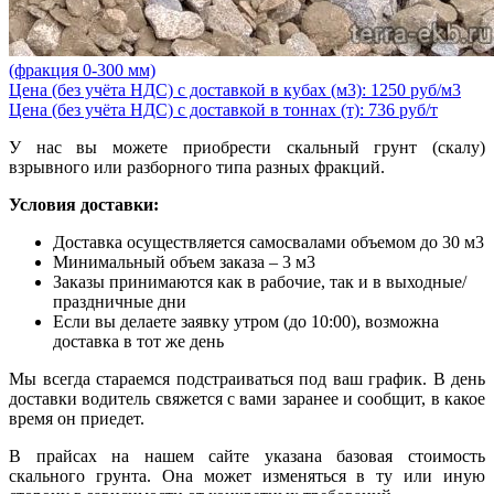
(фракция 0-300 мм)
Цена (без учёта НДС) с доставкой в кубах (м3): 1250 руб/м3
Цена (без учёта НДС) с доставкой в тоннах (т): 736 руб/т
У нас вы можете приобрести скальный грунт (скалу)
взрывного или разборного типа разных фракций.
Условия доставки:
Доставка осуществляется самосвалами объемом до 30 м3
Минимальный объем заказа – 3 м3
Заказы принимаются как в рабочие, так и в выходные/
праздничные дни
Если вы делаете заявку утром (до 10:00), возможна
доставка в тот же день
Мы всегда стараемся подстраиваться под ваш график. В день
доставки водитель свяжется с вами заранее и сообщит, в какое
время он приедет.
В прайсах на нашем сайте указана базовая стоимость
скального грунта. Она может изменяться в ту или иную