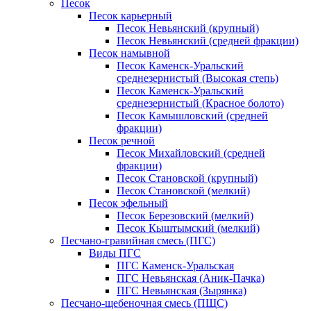
Песок
Песок карьерный
Песок Невьянский (крупный)
Песок Невьянский (средней фракции)
Песок намывной
Песок Каменск-Уральский
среднезернистый (Высокая степь)
Песок Каменск-Уральский
среднезернистый (Красное болото)
Песок Камышловский (средней
фракции)
Песок речной
Песок Михайловский (средней
фракции)
Песок Становской (крупный)
Песок Становской (мелкий)
Песок эфельный
Песок Березовский (мелкий)
Песок Кыштымский (мелкий)
Песчано-гравийная смесь (ПГС)
Виды ПГС
ПГС Каменск-Уральская
ПГС Невьянская (Аник-Пачка)
ПГС Невьянская (Зырянка)
Песчано-щебеночная смесь (ПЩС)