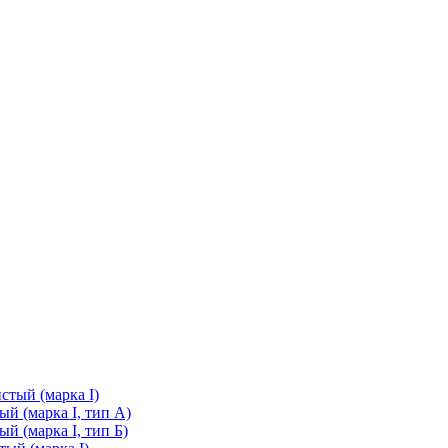
стый (марка I)
й (марка I, тип А)
й (марка I, тип Б)