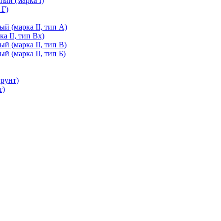
ый (марка I)
 Г)
й (марка II, тип А)
а II, тип Вх)
й (марка II, тип В)
й (марка II, тип Б)
грунт)
т)