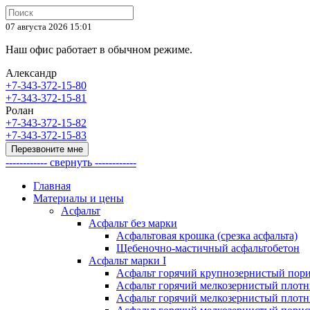
07 августа 2026 15:01
Наш офис работает в обычном режиме.
Александр
+7-343-372-15-80
+7-343-372-15-81
Ролан
+7-343-372-15-82
+7-343-372-15-83
Перезвоните мне
------------ свернуть ------------
Главная
Материалы и цены
Асфальт
Асфальт без марки
Асфальтовая крошка (срезка асфальта)
Щебеночно-мастичный асфальтобетон
Асфальт марки I
Асфальт горячий крупнозернистый пори
Асфальт горячий мелкозернистый плотны
Асфальт горячий мелкозернистый плотны