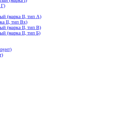
ый (марка I)
 Г)
й (марка II, тип А)
а II, тип Вх)
й (марка II, тип В)
й (марка II, тип Б)
грунт)
т)