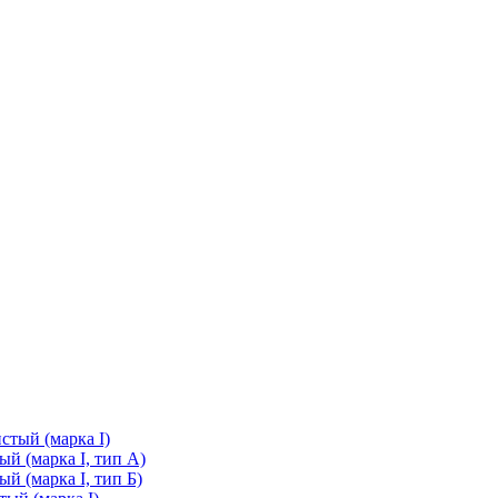
стый (марка I)
й (марка I, тип А)
й (марка I, тип Б)