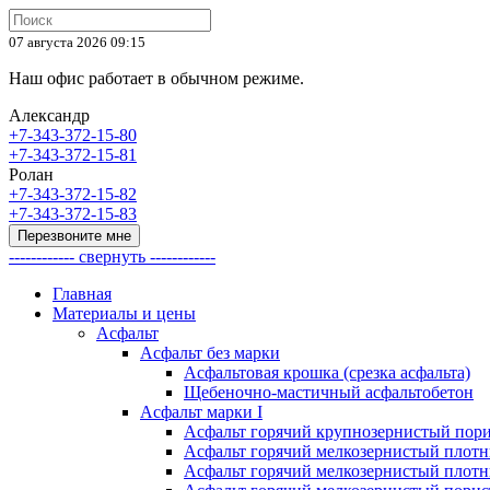
07 августа 2026 09:15
Наш офис работает в обычном режиме.
Александр
+7-343-372-15-80
+7-343-372-15-81
Ролан
+7-343-372-15-82
+7-343-372-15-83
Перезвоните мне
------------ свернуть ------------
Главная
Материалы и цены
Асфальт
Асфальт без марки
Асфальтовая крошка (срезка асфальта)
Щебеночно-мастичный асфальтобетон
Асфальт марки I
Асфальт горячий крупнозернистый пори
Асфальт горячий мелкозернистый плотны
Асфальт горячий мелкозернистый плотны