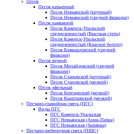
Песок
Песок карьерный
Песок Невьянский (крупный)
Песок Невьянский (средней фракции)
Песок намывной
Песок Каменск-Уральский
среднезернистый (Высокая степь)
Песок Каменск-Уральский
среднезернистый (Красное болото)
Песок Камышловский (средней
фракции)
Песок речной
Песок Михайловский (средней
фракции)
Песок Становской (крупный)
Песок Становской (мелкий)
Песок эфельный
Песок Березовский (мелкий)
Песок Кыштымский (мелкий)
Песчано-гравийная смесь (ПГС)
Виды ПГС
ПГС Каменск-Уральская
ПГС Невьянская (Аник-Пачка)
ПГС Невьянская (Зырянка)
Песчано-щебеночная смесь (ПЩС)