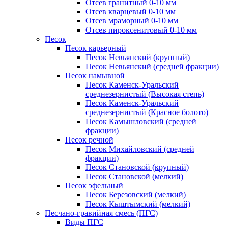
Отсев гранитный 0-10 мм
Отсев кварцевый 0-10 мм
Отсев мраморный 0-10 мм
Отсев пироксенитовый 0-10 мм
Песок
Песок карьерный
Песок Невьянский (крупный)
Песок Невьянский (средней фракции)
Песок намывной
Песок Каменск-Уральский
среднезернистый (Высокая степь)
Песок Каменск-Уральский
среднезернистый (Красное болото)
Песок Камышловский (средней
фракции)
Песок речной
Песок Михайловский (средней
фракции)
Песок Становской (крупный)
Песок Становской (мелкий)
Песок эфельный
Песок Березовский (мелкий)
Песок Кыштымский (мелкий)
Песчано-гравийная смесь (ПГС)
Виды ПГС