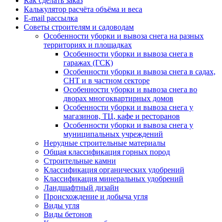
Как сделать заказ
Калькулятор расчёта объёма и веса
E-mail рассылка
Советы строителям и садоводам
Особенности уборки и вывоза снега на разных
территориях и площадках
Особенности уборки и вывоза снега в
гаражах (ГСК)
Особенности уборки и вывоза снега в садах,
СНТ и в частном секторе
Особенности уборки и вывоза снега во
дворах многоквартирных домов
Особенности уборки и вывоза снега у
магазинов, ТЦ, кафе и ресторанов
Особенности уборки и вывоза снега у
муниципальных учреждений
Нерудные строительные материалы
Общая классификация горных пород
Строительные камни
Классификация органических удобрений
Классификация минеральных удобрений
Ландшафтный дизайн
Происхождение и добыча угля
Виды угля
Виды бетонов