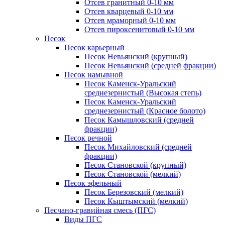
Отсев гранитный 0-10 мм
Отсев кварцевый 0-10 мм
Отсев мраморный 0-10 мм
Отсев пироксенитовый 0-10 мм
Песок
Песок карьерный
Песок Невьянский (крупный)
Песок Невьянский (средней фракции)
Песок намывной
Песок Каменск-Уральский
среднезернистый (Высокая степь)
Песок Каменск-Уральский
среднезернистый (Красное болото)
Песок Камышловский (средней
фракции)
Песок речной
Песок Михайловский (средней
фракции)
Песок Становской (крупный)
Песок Становской (мелкий)
Песок эфельный
Песок Березовский (мелкий)
Песок Кыштымский (мелкий)
Песчано-гравийная смесь (ПГС)
Виды ПГС