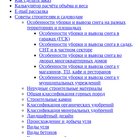
Как сделать заказ
Калькулятор расчёта объёма и веса
E-mail рассылка
Советы строителям и садоводам
Особенности уборки и вывоза снега на разных
территориях и площадках
Особенности уборки и вывоза снега в
гаражах (ГСК)
Особенности уборки и вывоза снега в садах,
СНТ и в частном секторе
Особенности уборки и вывоза снега во
дворах многоквартирных домов
Особенности уборки и вывоза снега у
магазинов, ТЦ, кафе и ресторанов
Особенности уборки и вывоза снега у
муниципальных учреждений
Нерудные строительные материалы
Общая классификация горных пород
Строительные камни
Классификация органических удобрений
Классификация минеральных удобрений
Ландшафтный дизайн
Происхождение и добыча угля
Виды угля
Виды бетонов