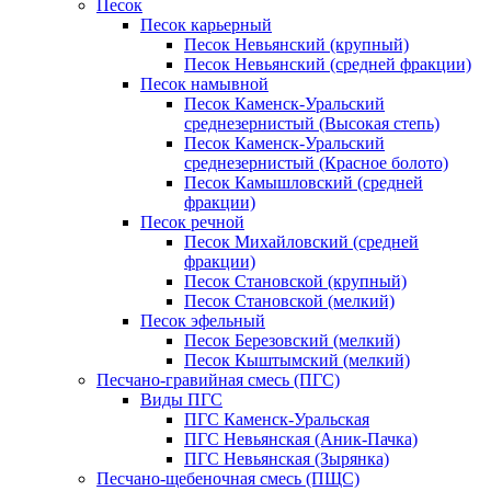
Песок
Песок карьерный
Песок Невьянский (крупный)
Песок Невьянский (средней фракции)
Песок намывной
Песок Каменск-Уральский
среднезернистый (Высокая степь)
Песок Каменск-Уральский
среднезернистый (Красное болото)
Песок Камышловский (средней
фракции)
Песок речной
Песок Михайловский (средней
фракции)
Песок Становской (крупный)
Песок Становской (мелкий)
Песок эфельный
Песок Березовский (мелкий)
Песок Кыштымский (мелкий)
Песчано-гравийная смесь (ПГС)
Виды ПГС
ПГС Каменск-Уральская
ПГС Невьянская (Аник-Пачка)
ПГС Невьянская (Зырянка)
Песчано-щебеночная смесь (ПЩС)