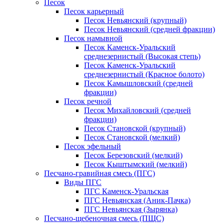
Песок
Песок карьерный
Песок Невьянский (крупный)
Песок Невьянский (средней фракции)
Песок намывной
Песок Каменск-Уральский
среднезернистый (Высокая степь)
Песок Каменск-Уральский
среднезернистый (Красное болото)
Песок Камышловский (средней
фракции)
Песок речной
Песок Михайловский (средней
фракции)
Песок Становской (крупный)
Песок Становской (мелкий)
Песок эфельный
Песок Березовский (мелкий)
Песок Кыштымский (мелкий)
Песчано-гравийная смесь (ПГС)
Виды ПГС
ПГС Каменск-Уральская
ПГС Невьянская (Аник-Пачка)
ПГС Невьянская (Зырянка)
Песчано-щебеночная смесь (ПЩС)