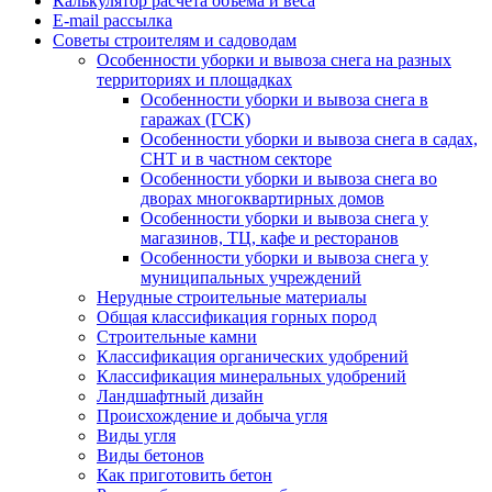
Калькулятор расчёта объёма и веса
E-mail рассылка
Советы строителям и садоводам
Особенности уборки и вывоза снега на разных
территориях и площадках
Особенности уборки и вывоза снега в
гаражах (ГСК)
Особенности уборки и вывоза снега в садах,
СНТ и в частном секторе
Особенности уборки и вывоза снега во
дворах многоквартирных домов
Особенности уборки и вывоза снега у
магазинов, ТЦ, кафе и ресторанов
Особенности уборки и вывоза снега у
муниципальных учреждений
Нерудные строительные материалы
Общая классификация горных пород
Строительные камни
Классификация органических удобрений
Классификация минеральных удобрений
Ландшафтный дизайн
Происхождение и добыча угля
Виды угля
Виды бетонов
Как приготовить бетон