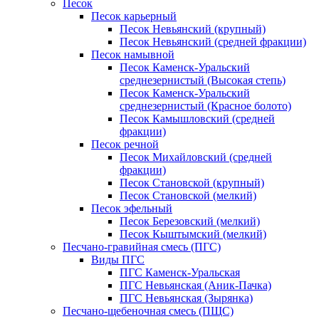
Песок
Песок карьерный
Песок Невьянский (крупный)
Песок Невьянский (средней фракции)
Песок намывной
Песок Каменск-Уральский
среднезернистый (Высокая степь)
Песок Каменск-Уральский
среднезернистый (Красное болото)
Песок Камышловский (средней
фракции)
Песок речной
Песок Михайловский (средней
фракции)
Песок Становской (крупный)
Песок Становской (мелкий)
Песок эфельный
Песок Березовский (мелкий)
Песок Кыштымский (мелкий)
Песчано-гравийная смесь (ПГС)
Виды ПГС
ПГС Каменск-Уральская
ПГС Невьянская (Аник-Пачка)
ПГС Невьянская (Зырянка)
Песчано-щебеночная смесь (ПЩС)