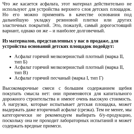
Что же касается асфальта, этот материал действительно не
используют для устройства верхнего слоя детских площадок.
Но его можно применять в качестве основания по
д
дальнейшую укладку резиновой плитки или других
эластичных покрытий. Это, пожалуй, самый дорогостоящий
вариант, однако он же – и наиболее долговечный.
Из материалов, представленных у нас в продаже, для
устройства оснований детских площадок подойдут:
Асфальт горячий мелкозернистый плотный (марка II,
тип Б)
Асфальт горячий мелкозернистый плотный (марка II,
тип В)
Асфальт горячий песчаный (марка I, тип Г)
Высокомарочные смеси с большим содержанием щебня
покупать смысла нет: они применяются для капитального
дорожного строительства и имеют очень высокую стоимость.
А нагрузки, которые испытывает детская площадка, может
выдержать даже вторичный асфальт (срезка). Те
м
не менее, мы
категорически не рекомендуем выбирать б/у-продукцию,
поскольку она не проходит лабораторных испытаний и может
содержать вредные примеси.