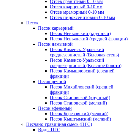
Отсев гранитный 0-10 мм
Отсев кварцевый 0-10 мм
Отсев мраморный 0-10 мм
Отсев пироксенитовый 0-10 мм
Песок
Песок карьерный
Песок Невьянский (крупный)
Песок Невьянский (средней фракции)
Песок намывной
Песок Каменск-Уральский
среднезернистый (Высокая степь)
Песок Каменск-Уральский
среднезернистый (Красное болото)
Песок Камышловский (средней
фракции)
Песок речной
Песок Михайловский (средней
фракции)
Песок Становской (крупный)
Песок Становской (мелкий)
Песок эфельный
Песок Березовский (мелкий)
Песок Кыштымский (мелкий)
Песчано-гравийная смесь (ПГС)
Виды ПГС