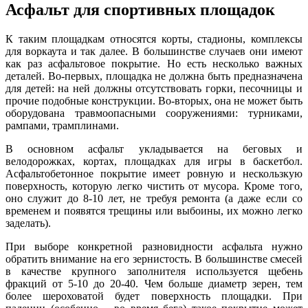
Асфальт для спортивных площадок
К таким площадкам относятся корты, стадионы, комплексы
для воркаута и так далее. В большинстве случаев они имеют
как раз асфальтовое покрытие. Но есть несколько важных
деталей. Во-первых, площадка не должна быть предназначена
для детей: на ней должны отсутство
в
ать горки, песочницы и
прочие подобные конструкции. Во-вторых, она не может быть
оборудована травмоопасными сооружениями: турниками,
рампами, трамплинами.
В основном асфальт укладывается на беговых и
велодорожках, кортах, площадках для игры в баскетбол.
Асфальтобетонное покрытие имеет ровную и нескользкую
поверхность, которую легко чистить от мусора. Кроме того,
оно служит до 8-10 лет, не требуя ремонта (а даже если со
временем и появятся трещины или выбоины, их можно легко
заделать).
При выборе конкретной разновидности асфальта нужно
обратить внимание на его зернистость. В большинстве смесей
в качестве крупного заполнителя используется щебень
фракций от 5-10 до 20-40. Чем больше диаметр зерен, тем
более шероховатой будет поверхность площадки. П
р
и