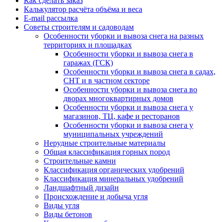
Как сделать заказ
Калькулятор расчёта объёма и веса
E-mail рассылка
Советы строителям и садоводам
Особенности уборки и вывоза снега на разных
территориях и площадках
Особенности уборки и вывоза снега в
гаражах (ГСК)
Особенности уборки и вывоза снега в садах,
СНТ и в частном секторе
Особенности уборки и вывоза снега во
дворах многоквартирных домов
Особенности уборки и вывоза снега у
магазинов, ТЦ, кафе и ресторанов
Особенности уборки и вывоза снега у
муниципальных учреждений
Нерудные строительные материалы
Общая классификация горных пород
Строительные камни
Классификация органических удобрений
Классификация минеральных удобрений
Ландшафтный дизайн
Происхождение и добыча угля
Виды угля
Виды бетонов