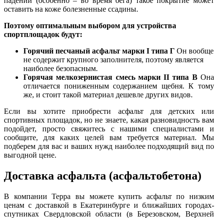
падении (особенно – во время бега) такое покрытие может
оставить на коже болезненные ссадины.
Поэтому оптимальным выбором для устройства
спортплощадок будут:
Горячий песчаный асфальт марки I типа Г
Он вообще
не содержит крупного заполнителя, поэтому является
наиболее безопасным.
Горячая мелкозернистая смесь марки II типа В
Она
отличается пониженным содержанием щебня. К тому
же,
и
стоит такой материал дешевле других видов.
Если вы хотите приобрести асфальт для детских или
спортивных площадок, но не знаете, какая разновидность вам
подойдет, просто свяжитесь с нашими специалистами и
сообщите, для каких целей вам требуется материал. Мы
подберем для вас и ваших нужд наиболее подходящий вид по
выгодной цене.
Доставка асфальта (асфальтобетона)
В компании Терра вы можете купить асфальт по низким
ценам с до
с
тавкой в Екатеринбурге и ближайших городах-
спутниках Свердловской области (в Березовском, Верхней