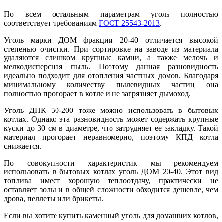
По всем остальным параметрам уголь полностью
соответствует требованиям
ГОСТ 25543-2013
.
Уголь марки ДОМ фракции 20-40 отличается высокой
степенью очистки. При сортировке на заводе из материала
удаляются слишком крупные камни, а также ме
л
очь и
мелкодисперсная пыль. Поэтому данная разновидность
идеально подходит для отопления частных домов. Благодаря
минимальному количеству пылевидных частиц она
полностью прогорает в котле и не загрязняет дымоход.
Уголь ДПК 50-200 тоже можно использовать в бытовых
котлах. Однако эта разновидность может содержать крупные
куски до 30 см в диаметре, что затрудняет ее закладку. Т
а
кой
материал прогорает неравномерно, поэтому КПД котла
снижается.
По совокупности характеристик мы рекомендуем
использовать в бытовых котлах уголь ДОМ 20-40. Этот вид
топлива имеет хорошую теплоотдачу, практически не
оставляет золы и в общей сложности обходится дешевле, чем
дрова, пеллеты или брикеты.
Если вы хотите купить каменный уголь для домашних котлов,