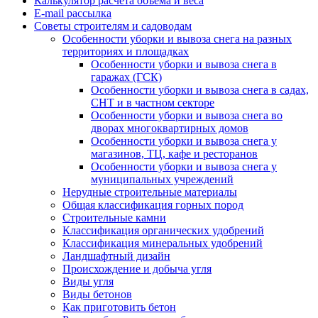
Калькулятор расчёта объёма и веса
E-mail рассылка
Советы строителям и садоводам
Особенности уборки и вывоза снега на разных
территориях и площадках
Особенности уборки и вывоза снега в
гаражах (ГСК)
Особенности уборки и вывоза снега в садах,
СНТ и в частном секторе
Особенности уборки и вывоза снега во
дворах многоквартирных домов
Особенности уборки и вывоза снега у
магазинов, ТЦ, кафе и ресторанов
Особенности уборки и вывоза снега у
муниципальных учреждений
Нерудные строительные материалы
Общая классификация горных пород
Строительные камни
Классификация органических удобрений
Классификация минеральных удобрений
Ландшафтный дизайн
Происхождение и добыча угля
Виды угля
Виды бетонов
Как приготовить бетон