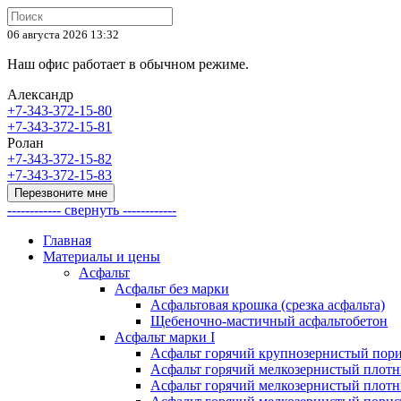
06 августа 2026 13:32
Наш офис работает в обычном режиме.
Александр
+7-343-372-15-80
+7-343-372-15-81
Ролан
+7-343-372-15-82
+7-343-372-15-83
Перезвоните мне
------------ свернуть ------------
Главная
Материалы и цены
Асфальт
Асфальт без марки
Асфальтовая крошка (срезка асфальта)
Щебеночно-мастичный асфальтобетон
Асфальт марки I
Асфальт горячий крупнозернистый пори
Асфальт горячий мелкозернистый плотны
Асфальт горячий мелкозернистый плотны