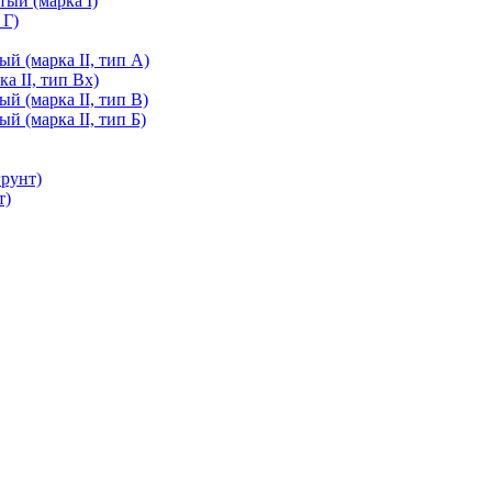
ый (марка I)
 Г)
й (марка II, тип А)
а II, тип Вх)
й (марка II, тип В)
й (марка II, тип Б)
грунт)
т)