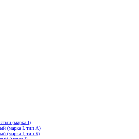
стый (марка I)
й (марка I, тип А)
й (марка I, тип Б)