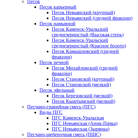
Песок
Песок карьерный
Песок Невьянский (крупный)
Песок Невьянский (средней фракции)
Песок намывной
Песок Каменск-Уральский
среднезернистый (Высокая степь)
Песок Каменск-Уральский
среднезернистый (Красное болото)
Песок Камышловский (средней
фракции)
Песок речной
Песок Михайловский (средней
фракции)
Песок Становской (крупный)
Песок Становской (мелкий)
Песок эфельный
Песок Березовский (мелкий)
Песок Кыштымский (мелкий)
Песчано-гравийная смесь (ПГС)
Виды ПГС
ПГС Каменск-Уральская
ПГС Невьянская (Аник-Пачка)
ПГС Невьянская (Зырянка)
Песчано-щебеночная смесь (ПЩС)