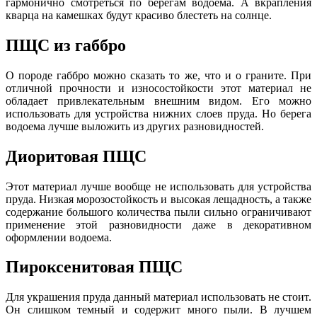
гармонично смотреться по берегам водоема. А вкрапления
кварца на камешках будут красиво блестеть на солнце.
ПЩС из габбро
О породе габбро можно сказать то же, что и о граните. При
отличной прочности и износостойкости этот материал не
обладает привлекательным внешним видом. Его можно
использовать дл
я
устройства нижних слоев пруда. Но берега
водоема лучше выложить из других разновидностей.
Диоритовая ПЩС
Этот материал лучше вообще не использовать для устройства
пруда. Низкая морозостойкость и высокая лещадность, а также
содержание большого количества пыли сильно ограничивают
применение этой разновидности даже в декоративном
оформлении водоема.
Пироксенитовая ПЩС
Для украшения пруда данный материал использовать не стоит.
Он слишком темный
и
содержит много пыли. В лучшем