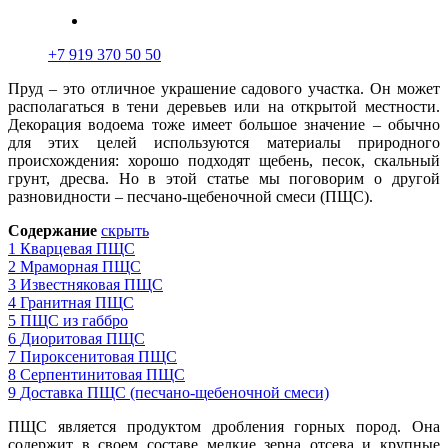
+7 919 370 50 50
Пруд – это отличное украшение садового участка. Он может
располагаться
в
тени деревьев или на открытой местности.
Декорация водоема тоже имеет большое значение – обычно
для этих целей используются материалы природного
происхождения: хорошо подходят щебень, песок, скальный
грунт, дресва. Но в этой статье мы поговорим о другой
разновидности – песчано-щебеночной смеси (ПЩС).
Содержание
скрыть
1
Кварцевая ПЩС
2
Мраморная ПЩС
3
Известняковая ПЩС
4
Гранитная ПЩС
5
ПЩС из габбро
6
Диоритовая ПЩС
7
Пироксенитовая ПЩС
8
Серпентинитовая ПЩС
9
Доставка ПЩС (песчано-щебеночной смеси)
ПЩС является продуктом дробления горных пород. Она
содержит
в
своем составе мелкие зерна отсева и крупные