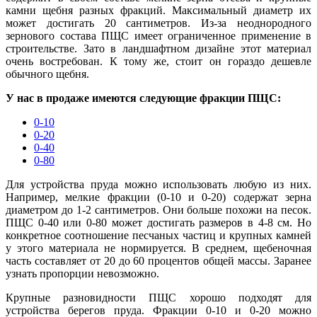
камни щебня разных фракций. Максимальный диаметр их
может достигать 20 сантиметров. Из-за неоднородного
зернового состава ПЩС имеет ограниченное применение в
строительстве. Зато в ландшафтном дизайне этот материал
очень востребован. К тому же, стоит он гораздо дешевле
обычного щебня.
У нас в продаже имеются следующие фракции ПЩС
:
0-10
0-20
0-40
0-80
Для устройства пруда можно использовать любую из них.
Например, мелкие фракции (0-10 и 0-20) содержат зерна
диаметром до 1-2 сантиметров. Они больше похожи на песок.
ПЩС 0-40 и
л
и 0-80 может достигать размеров в 4-8 см. Но
конкретное соотношение песчаных частиц и крупных камней
у этого материала не нормируется. В среднем, щебеночная
часть составляет от 20 до 60 процентов общей массы. Заранее
узнать пропорции невозможно.
Крупные разновидности ПЩС хорошо подходят для
устройства берегов пруда. Фракции 0-10 и 0-20 можно