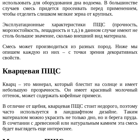
использовать для оборудования дна водоема. В большинстве
случаев смесь придется просеивать перед применением,
чтобы отделить слишком мелкие зерна от крупных.
Эксплуатационные характеристики ПЩС (прочность,
морозостойкость, лещадность и т.д.) в данном случае имеют не
столь большое значение, сколько внешний вид материала.
Смесь может производиться из разных пород. Ниже мы
опишем каждую и
з
них – с точки зрения декоративных
свойств.
Кварцевая ПЩС
Кварц – это минерал, который блестит на солнце и имеет
небольшую прозрачность. Он имеет красивый молочный
оттенок, может содержать кофейные примеси.
В отличие от щебня, кварцевая ПЩС стоит недорого, поэтому
часто используется в ландшафтном дизайне. Таким
материалом можно украсить не только дно, но и берега пруда.
В
сочетании с древесиной или натуральным камнем эта смесь
будет выглядеть еще интереснее.