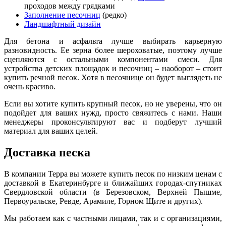
проходов между грядками
Заполнение песочниц
(редко)
Ландшафтный дизайн
Для бетона и асфальта лучше выбирать карьерную
разновидность. Е
е
зерна более шероховатые, поэтому лучше
сцепляются с остальными компонентами смеси. Для
устройства детских площадок и песочниц – наоборот – стоит
купить речной песок. Хотя в песочнице он будет выглядеть не
очень красиво.
Если вы хотите купить крупный песок, но не уверены, что он
подойдет для ваших нужд, просто свяжитесь с нами. Наши
менеджеры проконсультируют вас и подберут лучший
материал для ваших целей.
Доставка песка
В компании Терра вы можете купить песок по низким ценам с
доставкой в Екатеринбурге и ближайших городах-спутниках
Свердловской области (в Бе
р
езовском, Верхней Пышме,
Первоуральске, Ревде, Арамиле, Горном Щите и других).
Мы работаем как с частными лицами, так и с организациями,