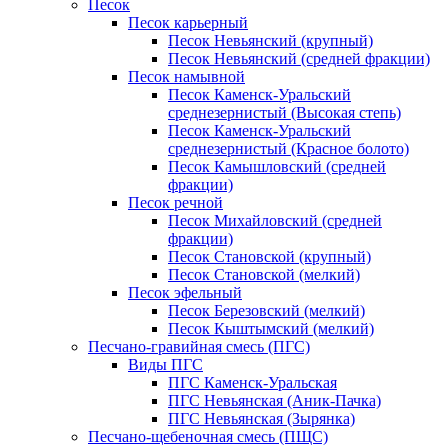
Песок
Песок карьерный
Песок Невьянский (крупный)
Песок Невьянский (средней фракции)
Песок намывной
Песок Каменск-Уральский
среднезернистый (Высокая степь)
Песок Каменск-Уральский
среднезернистый (Красное болото)
Песок Камышловский (средней
фракции)
Песок речной
Песок Михайловский (средней
фракции)
Песок Становской (крупный)
Песок Становской (мелкий)
Песок эфельный
Песок Березовский (мелкий)
Песок Кыштымский (мелкий)
Песчано-гравийная смесь (ПГС)
Виды ПГС
ПГС Каменск-Уральская
ПГС Невьянская (Аник-Пачка)
ПГС Невьянская (Зырянка)
Песчано-щебеночная смесь (ПЩС)