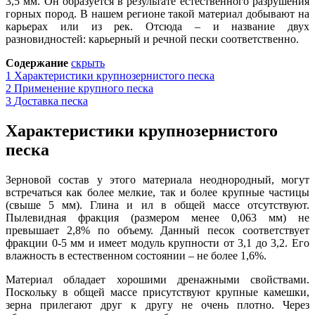
3,5 мм. Он образуется в результате естественного разрушения
горных пород. В на
ш
ем регионе такой материал добывают на
карьерах или из рек. Отсюда – и название двух
разновидностей: карьерный и речной пески соответственно.
Содержание
скрыть
1
Характеристики крупнозернистого песка
2
Применение крупного песка
3
Доставка песка
Характеристики крупнозернистого
песка
Зерновой состав у этого материала неоднородный, могут
встречаться как более мелкие, так и более крупные частицы
(свыше 5 мм). Глина и ил в общей массе отсутствуют
.
Пылевидная фракция (размером менее 0,063 мм) не
превышает 2,8% по объему. Данный песок соответствует
фракции 0-5 мм и имеет модуль крупности от 3,1 до 3,2. Его
влажность в естественном состоянии – не более 1,6%.
Материал обладает хорошими дренажными свойствами.
Поскольку в общей массе присутствуют крупные камешки,
зерна прилегают друг к другу не очень плотно. Через