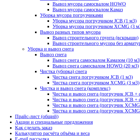
Вывоз мусора самосвалом HOWO
Вывоз мусора самосвалом Камаз
Уборка мусора погрузчиками
Уборка мусора погрузчиком JCB (1 м3)
Уборка мусора погрузчиком XCMG (3 м
Вывоз разных типов мусора
Вывоз строительного грунта (вскрыши)
Вывоз строительного мусора без армату
Уборка и вывоз снега
Вывоз снега
Вывоз снега самосвалом Камазом (10 м3
Вывоз снега самосвалом HOWO (20 м3)
Чистка (уборка) снега
Чистка снега погрузчиком JCB (1 м3)
Чистка снега погрузчиком XCMG (3 м3)
Чистка и вывоз снега (комплекс)
Чистка и вывоз снега (погрузчик JCB 
Чистка и вывоз снега (погрузчик JCB + 
Чистка и вывоз снега (погрузчик XCM
Чистка и вывоз снега (погрузчик XCMG
Прайс-лист (общий)
Акции и специальные предложения
Как сделать заказ
Калькулятор расчёта объёма и веса
E-mail рассылка