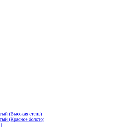
тый (Высокая степь)
тый (Красное болото)
)