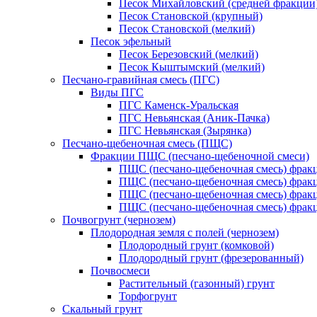
Песок Михайловский (средней фракции
Песок Становской (крупный)
Песок Становской (мелкий)
Песок эфельный
Песок Березовский (мелкий)
Песок Кыштымский (мелкий)
Песчано-гравийная смесь (ПГС)
Виды ПГС
ПГС Каменск-Уральская
ПГС Невьянская (Аник-Пачка)
ПГС Невьянская (Зырянка)
Песчано-щебеночная смесь (ПЩС)
Фракции ПЩС (песчано-щебеночной смеси)
ПЩС (песчано-щебеночная смесь) фрак
ПЩС (песчано-щебеночная смесь) фрак
ПЩС (песчано-щебеночная смесь) фрак
ПЩС (песчано-щебеночная смесь) фрак
Почвогрунт (чернозем)
Плодородная земля с полей (чернозем)
Плодородный грунт (комковой)
Плодородный грунт (фрезерованный)
Почвосмеси
Растительный (газонный) грунт
Торфогрунт
Скальный грунт