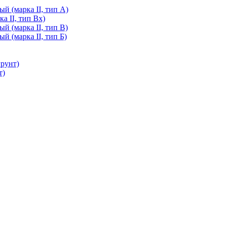
й (марка II, тип А)
а II, тип Вх)
й (марка II, тип В)
й (марка II, тип Б)
грунт)
т)