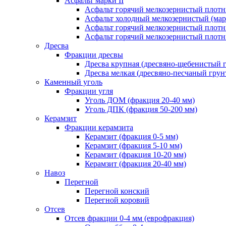
Асфальт марки II
Асфальт горячий мелкозернистый плотны
Асфальт холодный мелкозернистый (марк
Асфальт горячий мелкозернистый плотны
Асфальт горячий мелкозернистый плотны
Дресва
Фракции дресвы
Дресва крупная (дресвяно-щебенистый 
Дресва мелкая (дресвяно-песчаный грун
Каменный уголь
Фракции угля
Уголь ДОМ (фракция 20-40 мм)
Уголь ДПК (фракция 50-200 мм)
Керамзит
Фракции керамзита
Керамзит (фракция 0-5 мм)
Керамзит (фракция 5-10 мм)
Керамзит (фракция 10-20 мм)
Керамзит (фракция 20-40 мм)
Навоз
Перегной
Перегной конский
Перегной коровий
Отсев
Отсев фракции 0-4 мм (еврофракция)