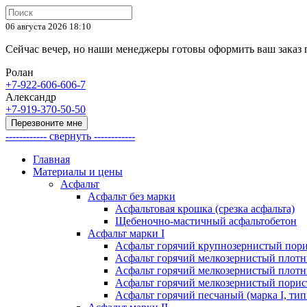
06 августа 2026 18:10
Cейчас вечер, но наши менеджеры готовы оформить ваш заказ
Ролан
+7-922-606-606-7
Александр
+7-919-370-50-50
Перезвоните мне
------------ свернуть ------------
Главная
Материалы и цены
Асфальт
Асфальт без марки
Асфальтовая крошка (срезка асфальта)
Щебеночно-мастичный асфальтобетон
Асфальт марки I
Асфальт горячий крупнозернистый пори
Асфальт горячий мелкозернистый плотны
Асфальт горячий мелкозернистый плотны
Асфальт горячий мелкозернистый порист
Асфальт горячий песчаный (марка I, тип