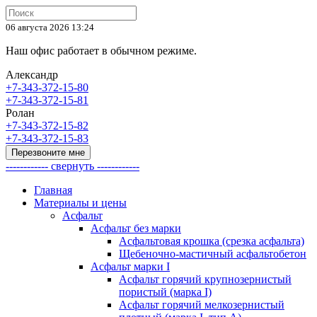
06 августа 2026 13:24
Наш офис работает в обычном режиме.
Александр
+7-343-372-15-80
+7-343-372-15-81
Ролан
+7-343-372-15-82
+7-343-372-15-83
Перезвоните мне
------------ свернуть ------------
Главная
Материалы и цены
Асфальт
Асфальт без марки
Асфальтовая крошка (срезка асфальта)
Щебеночно-мастичный асфальтобетон
Асфальт марки I
Асфальт горячий крупнозернистый
пористый (марка I)
Асфальт горячий мелкозернистый