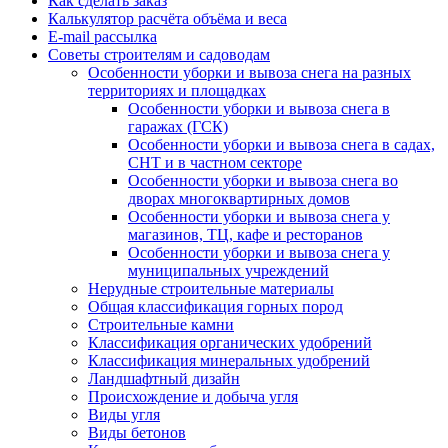
Как сделать заказ
Калькулятор расчёта объёма и веса
E-mail рассылка
Советы строителям и садоводам
Особенности уборки и вывоза снега на разных
территориях и площадках
Особенности уборки и вывоза снега в
гаражах (ГСК)
Особенности уборки и вывоза снега в садах,
СНТ и в частном секторе
Особенности уборки и вывоза снега во
дворах многоквартирных домов
Особенности уборки и вывоза снега у
магазинов, ТЦ, кафе и ресторанов
Особенности уборки и вывоза снега у
муниципальных учреждений
Нерудные строительные материалы
Общая классификация горных пород
Строительные камни
Классификация органических удобрений
Классификация минеральных удобрений
Ландшафтный дизайн
Происхождение и добыча угля
Виды угля
Виды бетонов