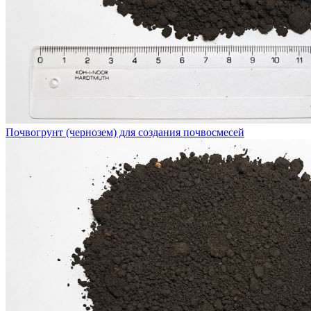
Почвогрунт (чернозем) для создания почвосмесей