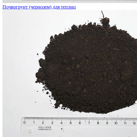
Почвогрунт (чернозем) для теплиц