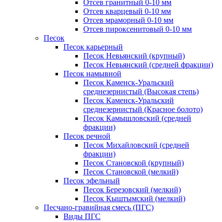
Отсев гранитный 0-10 мм
Отсев кварцевый 0-10 мм
Отсев мраморный 0-10 мм
Отсев пироксенитовый 0-10 мм
Песок
Песок карьерный
Песок Невьянский (крупный)
Песок Невьянский (средней фракции)
Песок намывной
Песок Каменск-Уральский
среднезернистый (Высокая степь)
Песок Каменск-Уральский
среднезернистый (Красное болото)
Песок Камышловский (средней
фракции)
Песок речной
Песок Михайловский (средней
фракции)
Песок Становской (крупный)
Песок Становской (мелкий)
Песок эфельный
Песок Березовский (мелкий)
Песок Кыштымский (мелкий)
Песчано-гравийная смесь (ПГС)
Виды ПГС