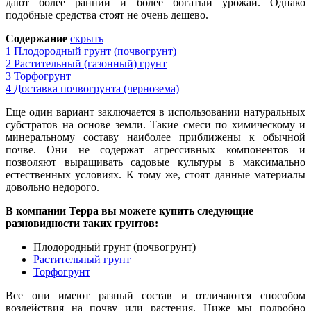
дают более ранний и более богатый урожай. Однако
подобные средства стоят не очень дешево.
Содержание
скрыть
1
Плодородный грунт (почвогрунт)
2
Растительный (газонный) грунт
3
Торфогрунт
4
Доставка почвогрунта (чернозема)
Еще один вариант заключается в использовании натуральных
субст
р
атов на основе земли. Такие смеси по химическому и
минеральному составу наиболее приближены к обычной
почве. Они не содержат агрессивных компонентов и
позволяют выращивать садовые культуры в максимально
естественных условиях. К тому же, стоят данные материалы
довольно недорого.
В компании Терра вы можете купить следующие
ра
з
новидности таких грунтов:
Плодородный грунт (почвогрунт)
Растительный грунт
Торфогрунт
Все они имеют разный состав и отличаются способом
воздействия на почву или растения. Ниже мы подробно