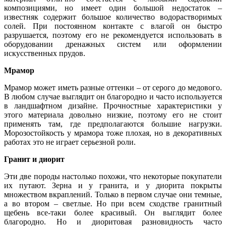
композициями, но имеет один большой недостаток –
известняк содержит большое количество водорастворимых
соле
й
. При постоянном контакте с влагой он быстро
разрушается, поэтому его не рекомендуется использовать в
оборудовании дренажных систем или оформлении
искусственных прудов.
Мрамор
Мрамор может иметь разные оттенки – от серого до медового.
В любом случае выглядит он благородно и часто используется
в ландшафтном дизайне. Прочностные характеристики у
этого материала довольно низкие, поэтому его не стоит
применять там, где предполагаются большие нагрузки.
Морозостойкость у мрамора тоже плохая, но в декоративных
работах это не играет серьезной роли.
Гранит и диорит
Эти две породы настолько похожи, что некоторые покупатели
их путают. Зерна и у гранита, и у диорита покрыты
множеством вкраплений. Только в первом случае они темные,
а во втором – светлые. Но при всем сходстве гранитный
щебень все-таки более красивый. Он выглядит более
благородно. Но и диоритовая разновидность часто