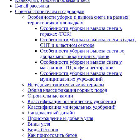
Калькулятор расчёта объёма и веса
E-mail рассылка
Советы строителям и садоводам
Особенности уборки и вывоза снега на разных
территориях и площадках
Особенности уборки и вывоза снега в
гаражах (ГСК)
Особенности уборки и вывоза снега в садах,
СНТ и в частном секторе
Особенности уборки и вывоза снега во
дворах многоквартирных домов
Особенности уборки и вывоза снега у
магазинов, ТЦ, кафе и ресторанов
Особенности уборки и вывоза снега у
муниципальных учреждений
Нерудные строительные материалы
Общая классификация горных пород
Строительные камни
Классификация органических удобрений
Классификация минеральных удобрений
Ландшафтный дизайн
Происхождение и добыча угля
Виды угля
Виды бетонов
Как приготовить бетон