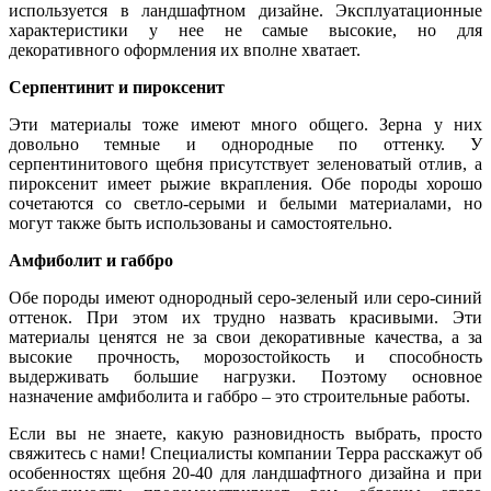
используется в ландшафтном дизайне. Эк
с
плуатационные
характеристики у нее не самые высокие, но для
декоративного оформления их вполне хватает.
Серпентинит и пироксенит
Эти материалы тоже имеют много общего. Зерна у них
довольно темные и однородные по оттенку. У
серпентинитового щебня присутствует зеленоватый отлив, а
пироксенит имеет рыжие вкрапления. Обе породы хорошо
сочетаются со светло-серыми и белыми материалами, но
могут также быть использованы и самостоятельно.
Амфиболит и габбро
Обе породы имеют однородный серо-зеленый или серо-синий
оттенок. При этом их трудно назвать красивыми. Эти
материалы ценятся не за свои декоративные качества, а за
высокие прочность, морозостойкость и способность
выдерживать большие нагрузки. Поэтому основное
назначение амфиболита и габбро – это строительные работы
.
Если вы не знаете, какую разновидность выбрать, просто
свяжитесь с нами! Специалисты компании Терра расскажут об
особенностях щебня 20-40 для ландшафтного дизайна и при