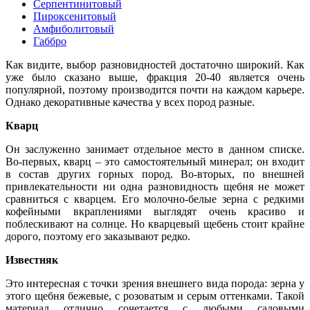
Серпентинитовый
Пироксенитовый
Амфиболитовый
Габбро
Как видите, выбор разновидностей достаточно широкий
.
Как
уже было сказано выше, фракция 20-40 является очень
популярной, поэтому производится почти на каждом карьере.
Однако декоративные качества у всех пород разные.
Кварц
Он заслуженно занимает отдельное место в данном списке.
Во-первых, кварц – это самостоятельный минерал; он входит
в состав других горных пород. Во-вторых, по внешней
привлекательности ни одна разновидность щебня не может
сравниться с кварцем. Его молочно-белые зерна с редкими
кофейными вкраплениями выглядят очень красиво и
поблескивают на солнце. Но кварцевый щебень стоит крайне
дорого, поэтому его заказывают редко.
Известняк
Это интересная с точки зрения внешнего вида порода: зерна у
этого щебня бежевые, с розоватым и серым оттенками. Такой
материал отлично сочетается с любыми садовыми