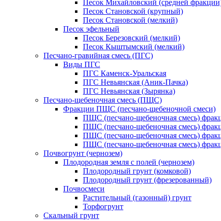
Песок Михайловский (средней фракции
Песок Становской (крупный)
Песок Становской (мелкий)
Песок эфельный
Песок Березовский (мелкий)
Песок Кыштымский (мелкий)
Песчано-гравийная смесь (ПГС)
Виды ПГС
ПГС Каменск-Уральская
ПГС Невьянская (Аник-Пачка)
ПГС Невьянская (Зырянка)
Песчано-щебеночная смесь (ПЩС)
Фракции ПЩС (песчано-щебеночной смеси)
ПЩС (песчано-щебеночная смесь) фрак
ПЩС (песчано-щебеночная смесь) фрак
ПЩС (песчано-щебеночная смесь) фрак
ПЩС (песчано-щебеночная смесь) фрак
Почвогрунт (чернозем)
Плодородная земля с полей (чернозем)
Плодородный грунт (комковой)
Плодородный грунт (фрезерованный)
Почвосмеси
Растительный (газонный) грунт
Торфогрунт
Скальный грунт