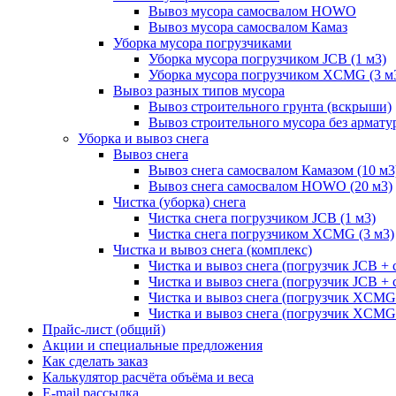
Вывоз мусора самосвалом HOWO
Вывоз мусора самосвалом Камаз
Уборка мусора погрузчиками
Уборка мусора погрузчиком JCB (1 м3)
Уборка мусора погрузчиком XCMG (3 м
Вывоз разных типов мусора
Вывоз строительного грунта (вскрыши)
Вывоз строительного мусора без армату
Уборка и вывоз снега
Вывоз снега
Вывоз снега самосвалом Камазом (10 м3
Вывоз снега самосвалом HOWO (20 м3)
Чистка (уборка) снега
Чистка снега погрузчиком JCB (1 м3)
Чистка снега погрузчиком XCMG (3 м3)
Чистка и вывоз снега (комплекс)
Чистка и вывоз снега (погрузчик JCB 
Чистка и вывоз снега (погрузчик JCB + 
Чистка и вывоз снега (погрузчик XCM
Чистка и вывоз снега (погрузчик XCMG
Прайс-лист (общий)
Акции и специальные предложения
Как сделать заказ
Калькулятор расчёта объёма и веса
E-mail рассылка