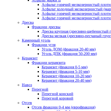
Асфальт марки II
Асфальт горячий мелкозернистый плотны
Асфальт холодный мелкозернистый (марк
Асфальт горячий мелкозернистый плотны
Асфальт горячий мелкозернистый плотны
Дресва
Фракции дресвы
Дресва крупная (дресвяно-щебенистый 
Дресва мелкая (дресвяно-песчаный грун
Каменный уголь
Фракции угля
Уголь ДОМ (фракция 20-40 мм)
Уголь ДПК (фракция 50-200 мм)
Керамзит
Фракции керамзита
Керамзит (фракция 0-5 мм)
Керамзит (фракция 5-10 мм)
Керамзит (фракция 10-20 мм)
Керамзит (фракция 20-40 мм)
Навоз
Перегной
Перегной конский
Перегной коровий
Отсев
Отсев фракции 0-4 мм (еврофракция)