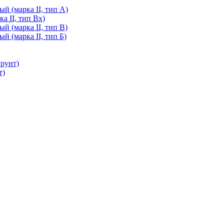
й (марка II, тип А)
а II, тип Вх)
й (марка II, тип В)
й (марка II, тип Б)
грунт)
т)