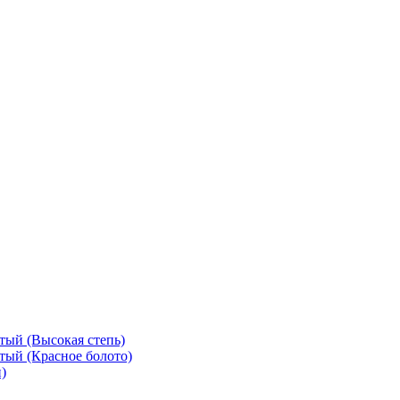
тый (Высокая степь)
тый (Красное болото)
)