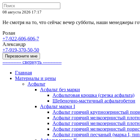
08 августа 2026 17:17
Не смотря на то, что сейчас вечер субботы, наши менеджеры 
Ролан
+7-922-606-606-7
Александр
+7-919-370-50-50
Перезвоните мне
------------ свернуть ------------
Главная
Материалы и цены
Асфальт
Асфальт без марки
Асфальтовая крошка (срезка асфальта)
Щебеночно-мастичный асфальтобетон
Асфальт марки I
Асфальт горячий крупнозернистый пори
Асфальт горячий мелкозернистый плотны
Асфальт горячий мелкозернистый плотны
Асфальт горячий мелкозернистый порист
Асфальт горячий песчаный (марка I, тип