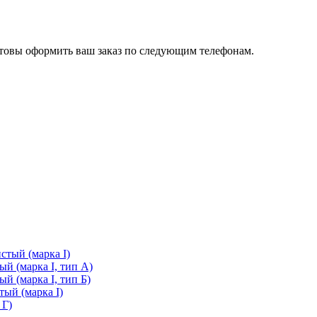
готовы оформить ваш заказ по следующим телефонам.
стый (марка I)
й (марка I, тип А)
й (марка I, тип Б)
ый (марка I)
 Г)