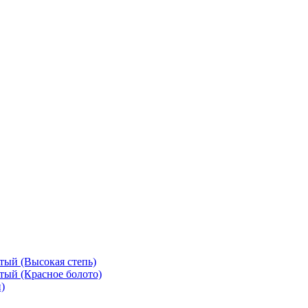
тый (Высокая степь)
тый (Красное болото)
)