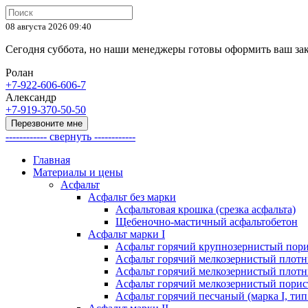
08 августа 2026 09:40
Сегодня суббота, но наши менеджеры готовы оформить ваш за
Ролан
+7-922-606-606-7
Александр
+7-919-370-50-50
Перезвоните мне
------------ свернуть ------------
Главная
Материалы и цены
Асфальт
Асфальт без марки
Асфальтовая крошка (срезка асфальта)
Щебеночно-мастичный асфальтобетон
Асфальт марки I
Асфальт горячий крупнозернистый пори
Асфальт горячий мелкозернистый плотны
Асфальт горячий мелкозернистый плотны
Асфальт горячий мелкозернистый порист
Асфальт горячий песчаный (марка I, тип