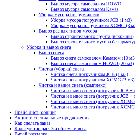
Вывоз мусора самосвалом HOWO
Вывоз мусора самосвалом Камаз
Уборка мусора погрузчиками
Уборка мусора погрузчиком JCB (1 м3)
Уборка мусора погрузчиком XCMG (3 м
Вывоз разных типов мусора
Вывоз строительного грунта (вскрыши)
Вывоз строительного мусора без армату
Уборка и вывоз снега
Вывоз снега
Вывоз снега самосвалом Камазом (10 м3
Вывоз снега самосвалом HOWO (20 м3)
Чистка (уборка) снега
Чистка снега погрузчиком JCB (1 м3)
Чистка снега погрузчиком XCMG (3 м3)
Чистка и вывоз снега (комплекс)
Чистка и вывоз снега (погрузчик JCB 
Чистка и вывоз снега (погрузчик JCB + 
Чистка и вывоз снега (погрузчик XCM
Чистка и вывоз снега (погрузчик XCMG
Прайс-лист (общий)
Акции и специальные предложения
Как сделать заказ
Калькулятор расчёта объёма и веса
E-mail рассылка