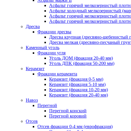
Асфальт марки II
Асфальт горячий мелкозернистый плотны
Асфальт холодный мелкозернистый (марк
Асфальт горячий мелкозернистый плотны
Асфальт горячий мелкозернистый плотны
Дресва
Фракции дресвы
Дресва крупная (дресвяно-щебенистый 
Дресва мелкая (дресвяно-песчаный грун
Каменный уголь
Фракции угля
Уголь ДОМ (фракция 20-40 мм)
Уголь ДПК (фракция 50-200 мм)
Керамзит
Фракции керамзита
Керамзит (фракция 0-5 мм)
Керамзит (фракция 5-10 мм)
Керамзит (фракция 10-20 мм)
Керамзит (фракция 20-40 мм)
Навоз
Перегной
Перегной конский
Перегной коровий
Отсев
Отсев фракции 0-4 мм (еврофракция)