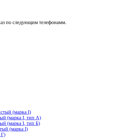
каз по следующим телефонамм.
стый (марка I)
й (марка I, тип А)
й (марка I, тип Б)
ый (марка I)
 Г)