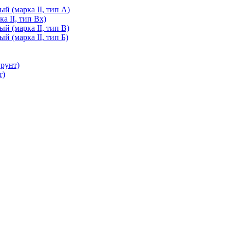
й (марка II, тип А)
а II, тип Вх)
й (марка II, тип В)
й (марка II, тип Б)
грунт)
т)