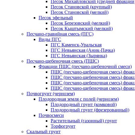
Песок Михайловский (средней фракции
Песок Становской (крупный)
Песок Становской (мелкий)
Песок эфельный
Песок Березовский (мелкий)
Песок Кыштымский (мелкий)
Песчано-гравийная смесь (ПГС)
Виды ПГС
ПГС Каменск-Уральская
ПГС Невьянская (Аник-Пачка)
ПГС Невьянская (Зырянка)
Песчано-щебеночная смесь (ПЩС)
Фракции ПЩС (песчано-щебеночной смеси)
ПЩС (песчано-щебеночная смесь) фрак
ПЩС (песчано-щебеночная смесь) фрак
ПЩС (песчано-щебеночная смесь) фрак
ПЩС (песчано-щебеночная смесь) фрак
Почвогрунт (чернозем)
Плодородная земля с полей (чернозем)
Плодородный грунт (комковой)
Плодородный грунт (фрезерованный)
Почвосмеси
Растительный (газонный) грунт
Торфогрунт
Скальный грунт