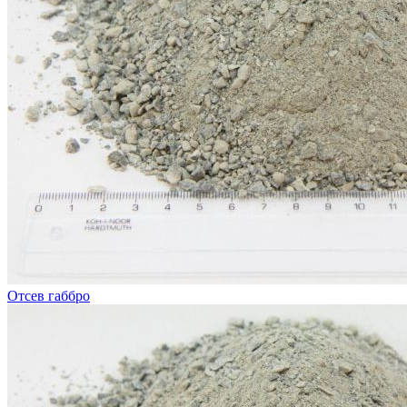
Отсев габбро