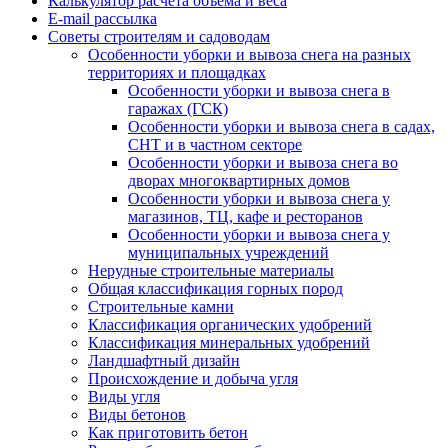
Калькулятор расчёта объёма и веса
E-mail рассылка
Советы строителям и садоводам
Особенности уборки и вывоза снега на разных
территориях и площадках
Особенности уборки и вывоза снега в
гаражах (ГСК)
Особенности уборки и вывоза снега в садах,
СНТ и в частном секторе
Особенности уборки и вывоза снега во
дворах многоквартирных домов
Особенности уборки и вывоза снега у
магазинов, ТЦ, кафе и ресторанов
Особенности уборки и вывоза снега у
муниципальных учреждений
Нерудные строительные материалы
Общая классификация горных пород
Строительные камни
Классификация органических удобрений
Классификация минеральных удобрений
Ландшафтный дизайн
Происхождение и добыча угля
Виды угля
Виды бетонов
Как приготовить бетон