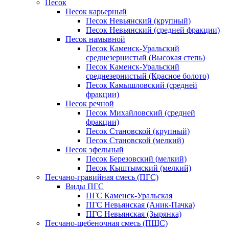
Песок
Песок карьерный
Песок Невьянский (крупный)
Песок Невьянский (средней фракции)
Песок намывной
Песок Каменск-Уральский
среднезернистый (Высокая степь)
Песок Каменск-Уральский
среднезернистый (Красное болото)
Песок Камышловский (средней
фракции)
Песок речной
Песок Михайловский (средней
фракции)
Песок Становской (крупный)
Песок Становской (мелкий)
Песок эфельный
Песок Березовский (мелкий)
Песок Кыштымский (мелкий)
Песчано-гравийная смесь (ПГС)
Виды ПГС
ПГС Каменск-Уральская
ПГС Невьянская (Аник-Пачка)
ПГС Невьянская (Зырянка)
Песчано-щебеночная смесь (ПЩС)