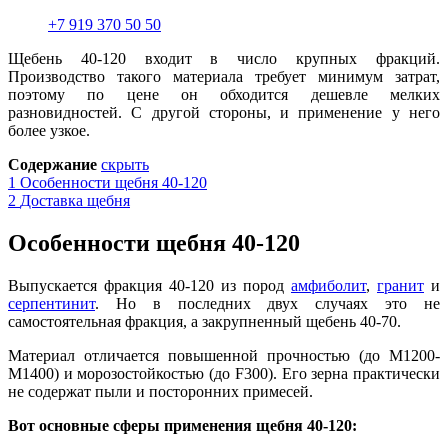
+7 919 370 50 50
Щебень 40-120 входит в число крупных фракций
.
Производство такого материала требует минимум затрат,
поэтому по цене он обходится дешевле мелких
разновидностей. С другой стороны, и применение у него
более узкое.
Содержание
скрыть
1
Особенности щебня 40-120
2
Доставка щебня
Особенности щебня 40-120
Выпускается фракция 40-120 из пород
амфиболит
,
гранит
и
серпентинит
.
Н
о в последних двух случаях это не
самостоятельная фракция, а закрупненный щебень 40-70.
Материал отличается повышенной прочностью (до М1200-
М1400) и морозостойкостью (до F300). Его зерна практически
не содержат пыли и посторонних примесей.
Вот основные сферы применения щебня 40-120
: