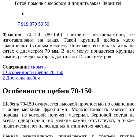
Готов помочь с выбором и принять заказ. Звоните!
+7 919 370 50 50
Фракция 70-150 (80-150) считается нестандартной, ее
изготавливают на зака
з
. Такой крупный щебень часто
сравнивают бутовым камнем. Получают его как остаток на
ситах с диаметром 70 мм. В нем могут попадаться крупные
камни, размеры которых достигают 15 сантиметров.
Содержание
скрыть
1
Особенности щебня 70-150
2
Доставка щебня
Особенности щебня 70-150
Щебень 70-150 отличается высокой прочностью по сравнению
с более мелкими фракциями. Морозостойкость зависит от
породы, из которой получен материал. Зерновой состав не
всегда однородный, но мелкие камни отсутствуют, а также
практически нет пылевидных и г
л
инистых частиц.
Данная разновидность принадлежит к третьей группе