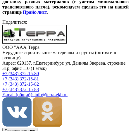
доставку разных материалов (с учетом минимального
транспортного плеча), рекомендуем сделать это на нашей
странице
Прайс-лист
.
Поделиться:
ООО "ААА-Терра"
Нерудные строительные материалы и грунты (оптом и в
розницу)
Адрес: 620137, г.Екатеринбург, ул. Данилы Зверева, строение
31р, офис 110 (1 этаж)
+7 (343) 372-15-80
+7 (343) 372-15-81
+7 (343) 372-15-82
+7 (343) 372-15-83
E-mail (общий): info@terra-ekb.ru
Перезвоните мне