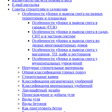
Калькулятор расчёта объёма и веса
E-mail рассылка
Советы строителям и садоводам
Особенности уборки и вывоза снега на разных
территориях и площадках
Особенности уборки и вывоза снега в
гаражах (ГСК)
Особенности уборки и вывоза снега в садах,
СНТ и в частном секторе
Особенности уборки и вывоза снега во
дворах многоквартирных домов
Особенности уборки и вывоза снега у
магазинов, ТЦ, кафе и ресторанов
Особенности уборки и вывоза снега у
муниципальных учреждений
Нерудные строительные материалы
Общая классификация горных пород
Строительные камни
Классификация органических удобрений
Классификация минеральных удобрений
Ландшафтный дизайн
Происхождение и добыча угля
Виды угля
Виды бетонов
Как приготовить бетон