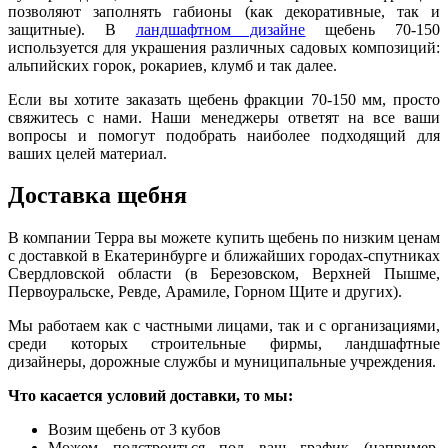
позволяют заполнять габионы (как декоративные, так и
защитные
)
. В
ландшафтном дизайне
щебень 70-150
используется для украшения различных садовых композиций:
альпийских горок, рокариев, клумб и так далее.
Если вы хотите заказать щебень фракции 70-150 мм, просто
свяжитесь с нами. Наши менеджеры ответят на все ваши
вопросы и помогут подобрать наиболее подходящий для
ваших целей материал
.
Доставка щебня
В компании Терра вы можете купить щебень по низким ценам
с доставкой в Екатеринбурге и ближайших городах-спутниках
Свердловской области (в Бе
р
езовском, Верхней Пышме,
Первоуральске, Ревде, Арамиле, Горном Щите и других).
Мы работаем как с частными лицами, так и с организациями,
среди которых строительные фирмы, ландшафтные
дизайнеры, дорожные службы и муниципальные учреждения.
Что касается условий доставки, то мы:
Возим щебень от 3 кубов
Можем подстроиться под ваш график (например,