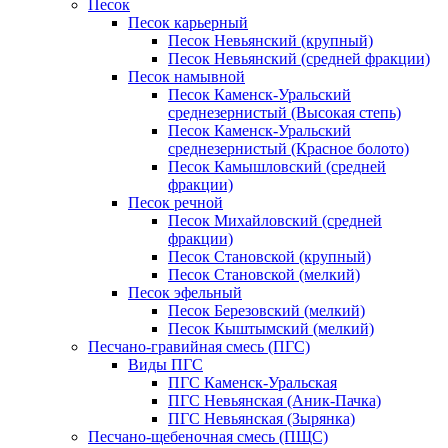
Песок
Песок карьерный
Песок Невьянский (крупный)
Песок Невьянский (средней фракции)
Песок намывной
Песок Каменск-Уральский
среднезернистый (Высокая степь)
Песок Каменск-Уральский
среднезернистый (Красное болото)
Песок Камышловский (средней
фракции)
Песок речной
Песок Михайловский (средней
фракции)
Песок Становской (крупный)
Песок Становской (мелкий)
Песок эфельный
Песок Березовский (мелкий)
Песок Кыштымский (мелкий)
Песчано-гравийная смесь (ПГС)
Виды ПГС
ПГС Каменск-Уральская
ПГС Невьянская (Аник-Пачка)
ПГС Невьянская (Зырянка)
Песчано-щебеночная смесь (ПЩС)