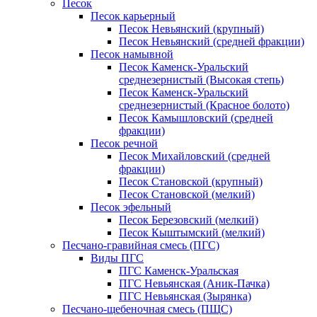
Песок
Песок карьерный
Песок Невьянский (крупный)
Песок Невьянский (средней фракции)
Песок намывной
Песок Каменск-Уральский
среднезернистый (Высокая степь)
Песок Каменск-Уральский
среднезернистый (Красное болото)
Песок Камышловский (средней
фракции)
Песок речной
Песок Михайловский (средней
фракции)
Песок Становской (крупный)
Песок Становской (мелкий)
Песок эфельный
Песок Березовский (мелкий)
Песок Кыштымский (мелкий)
Песчано-гравийная смесь (ПГС)
Виды ПГС
ПГС Каменск-Уральская
ПГС Невьянская (Аник-Пачка)
ПГС Невьянская (Зырянка)
Песчано-щебеночная смесь (ПЩС)