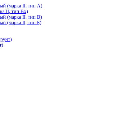
й (марка II, тип А)
а II, тип Вх)
й (марка II, тип В)
й (марка II, тип Б)
грунт)
т)