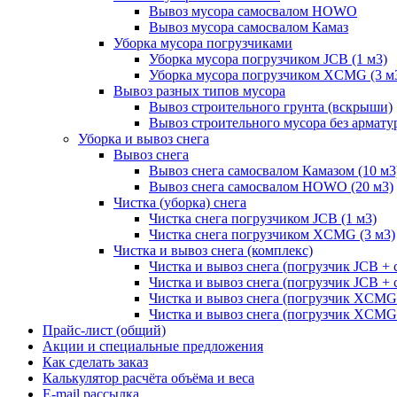
Вывоз мусора самосвалом HOWO
Вывоз мусора самосвалом Камаз
Уборка мусора погрузчиками
Уборка мусора погрузчиком JCB (1 м3)
Уборка мусора погрузчиком XCMG (3 м
Вывоз разных типов мусора
Вывоз строительного грунта (вскрыши)
Вывоз строительного мусора без армату
Уборка и вывоз снега
Вывоз снега
Вывоз снега самосвалом Камазом (10 м3
Вывоз снега самосвалом HOWO (20 м3)
Чистка (уборка) снега
Чистка снега погрузчиком JCB (1 м3)
Чистка снега погрузчиком XCMG (3 м3)
Чистка и вывоз снега (комплекс)
Чистка и вывоз снега (погрузчик JCB 
Чистка и вывоз снега (погрузчик JCB + 
Чистка и вывоз снега (погрузчик XCM
Чистка и вывоз снега (погрузчик XCMG
Прайс-лист (общий)
Акции и специальные предложения
Как сделать заказ
Калькулятор расчёта объёма и веса
E-mail рассылка