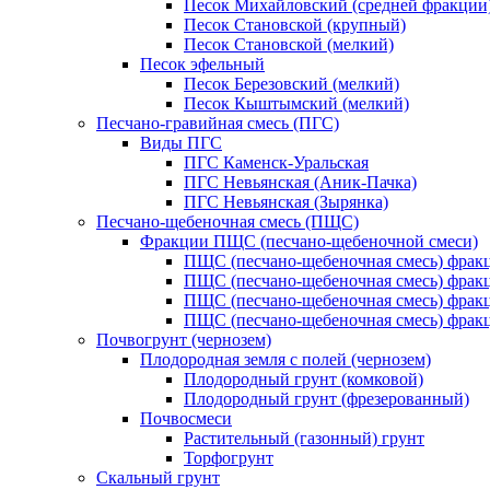
Песок Михайловский (средней фракции
Песок Становской (крупный)
Песок Становской (мелкий)
Песок эфельный
Песок Березовский (мелкий)
Песок Кыштымский (мелкий)
Песчано-гравийная смесь (ПГС)
Виды ПГС
ПГС Каменск-Уральская
ПГС Невьянская (Аник-Пачка)
ПГС Невьянская (Зырянка)
Песчано-щебеночная смесь (ПЩС)
Фракции ПЩС (песчано-щебеночной смеси)
ПЩС (песчано-щебеночная смесь) фрак
ПЩС (песчано-щебеночная смесь) фрак
ПЩС (песчано-щебеночная смесь) фрак
ПЩС (песчано-щебеночная смесь) фрак
Почвогрунт (чернозем)
Плодородная земля с полей (чернозем)
Плодородный грунт (комковой)
Плодородный грунт (фрезерованный)
Почвосмеси
Растительный (газонный) грунт
Торфогрунт
Скальный грунт