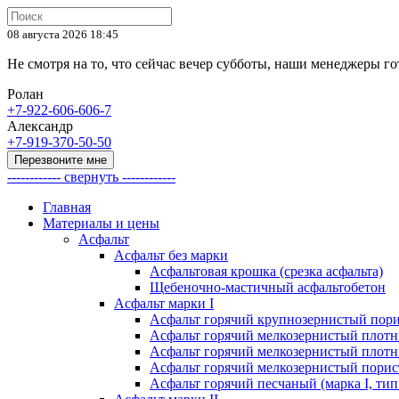
08 августа 2026 18:45
Не смотря на то, что сейчас вечер субботы, наши менеджеры 
Ролан
+7-922-606-606-7
Александр
+7-919-370-50-50
Перезвоните мне
------------ свернуть ------------
Главная
Материалы и цены
Асфальт
Асфальт без марки
Асфальтовая крошка (срезка асфальта)
Щебеночно-мастичный асфальтобетон
Асфальт марки I
Асфальт горячий крупнозернистый пори
Асфальт горячий мелкозернистый плотны
Асфальт горячий мелкозернистый плотны
Асфальт горячий мелкозернистый порист
Асфальт горячий песчаный (марка I, тип