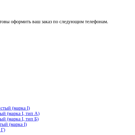
готовы оформить ваш заказ по следующим телефонам.
стый (марка I)
й (марка I, тип А)
й (марка I, тип Б)
ый (марка I)
 Г)