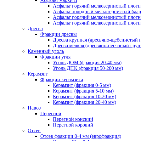
Асфальт марки II
Асфальт горячий мелкозернистый плотны
Асфальт холодный мелкозернистый (марк
Асфальт горячий мелкозернистый плотны
Асфальт горячий мелкозернистый плотны
Дресва
Фракции дресвы
Дресва крупная (дресвяно-щебенистый 
Дресва мелкая (дресвяно-песчаный грун
Каменный уголь
Фракции угля
Уголь ДОМ (фракция 20-40 мм)
Уголь ДПК (фракция 50-200 мм)
Керамзит
Фракции керамзита
Керамзит (фракция 0-5 мм)
Керамзит (фракция 5-10 мм)
Керамзит (фракция 10-20 мм)
Керамзит (фракция 20-40 мм)
Навоз
Перегной
Перегной конский
Перегной коровий
Отсев
Отсев фракции 0-4 мм (еврофракция)