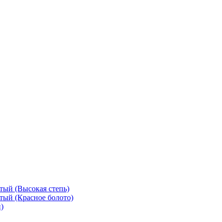
тый (Высокая степь)
тый (Красное болото)
)